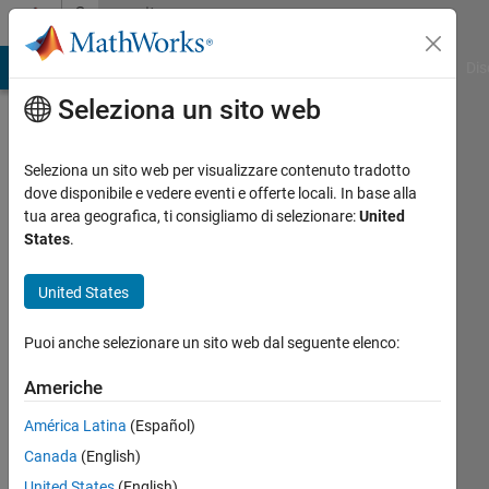
Vai al contenuto
Community
Profile
ATLAB Answers
File Exchange
Cody
AI Chat Playground
Dis
Seleziona un sito web
Seleziona un sito web per visualizzare contenuto tradotto
dove disponibile e vedere eventi e offerte locali. In base alla
Abdullah
tua area geografica, ti consigliamo di selezionare:
United
States
.
Alogla
United States
Last
seen:
Puoi anche selezionare un sito web dal seguente elenco:
quasi 5
anni fa
Americhe
|
Attivo
dal 2020
América Latina
(Español)
Canada
(English)
Followers:
0
United States
(English)