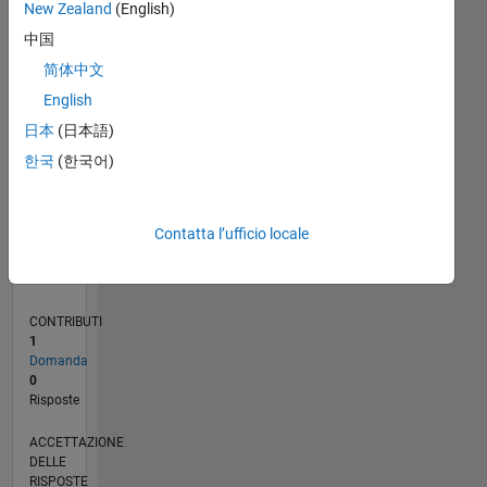
New Zealand
(English)
中国
0
12/20
07/21
02/22
09/22
04/23
11/23
06/24
01/25
08/25
03/26
08/21
04/22
12/22
08/23
04/24
12/24
04/26
10/21
08/22
06/23
02/25
12/25
L
简体中文
CRONOLOGIA
English
日本
(日本語)
RANK
한국
(한국어)
291.104
of
302.031
Contatta l’ufficio locale
REPUTAZIONE
0
CONTRIBUTI
1
Domanda
0
Risposte
ACCETTAZIONE
DELLE
RISPOSTE