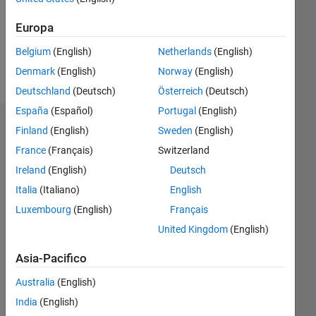
Following:
0
Europa
Belgium
(English)
Netherlands
(English)
Follow
Denmark
(English)
Norway
(English)
Deutschland
(Deutsch)
Österreich
(Deutsch)
España
(Español)
Portugal
(English)
Dashboard
Finland
(English)
Sweden
(English)
France
(Français)
Switzerland
Statistica
Ireland
(English)
Deutsch
M…
Italia
(Italiano)
English
Luxembourg
(English)
Français
-2
-1
3
2
United Kingdom
(English)
Asia-Pacifico
CONTRIBUTI
L
1
Australia
(English)
India
(English)