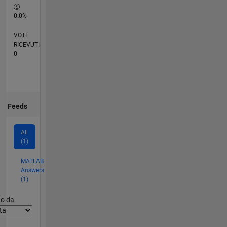
0.0%
VOTI
RICEVUTI
0
Feeds
All
(1)
MATLAB
Answers
(1)
er2
to da