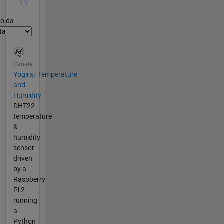
(1)
er2
to da
Canale
Yogiraj_Temperature
and
Humidity
DHT22
temperature
&
humidity
sensor
driven
by a
Raspberry
Pi 2
running
a
Python