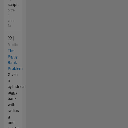
script.
oltre
4
anni
fa
Risolto
The
Piggy
Bank
Problem
Given
a
cylindrical
piggy
bank
with
radius
g
and