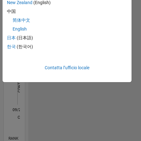
New Zealand
(English)
Dashboard
中国
简体中文
Statistica
English
C…
All
日本
(日本語)
T…
한국
(한국어)
-2
-1
3
2
Contatta l’ufficio locale
CONTRIBUTI
L
1
0
09/21
04/22
11/22
06/23
01/24
08/24
03/25
10/25
05/26
05/22
01/23
09/23
05/24
01/25
09/25
L
CRONOLOGIA
RANK