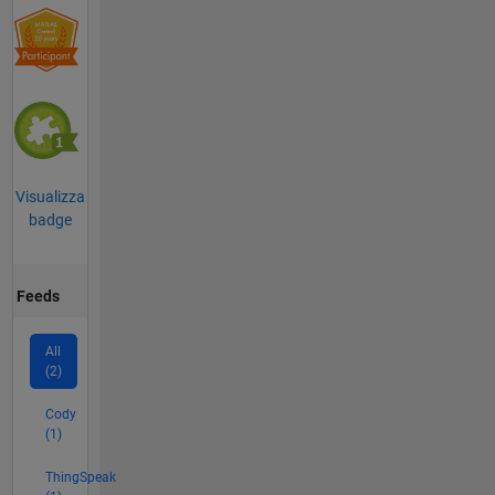
Visualizza
badge
Feeds
All
(2)
Cody
(1)
ThingSpeak