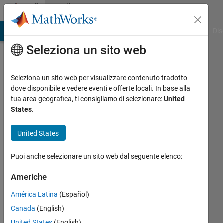
Vai al contenuto
Community
Profile
ATLAB Answers
File Exchange
Cody
AI Chat Playground
Dis
Seleziona un sito web
Seleziona un sito web per visualizzare contenuto tradotto
dove disponibile e vedere eventi e offerte locali. In base alla
Yogiraj
tua area geografica, ti consigliamo di selezionare:
United
States
.
Bhagavatula
United States
Last
seen:
Puoi anche selezionare un sito web dal seguente elenco:
oltre 3
anni fa
Americhe
|
Attivo
dal 2021
América Latina
(Español)
Canada
(English)
Followers:
0
United States
(English)