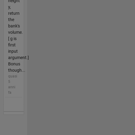
height
y,
return
the
bank's
volume.
[ g is
first
input
argument.]
Bonus
though...
quasi
5
anni
fa