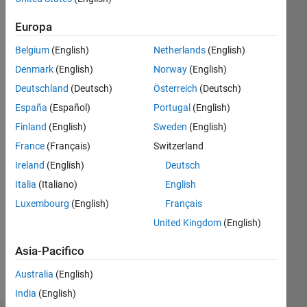
Following:
0
Europa
Belgium
(English)
Netherlands
(English)
Follow
Denmark
(English)
Norway
(English)
I am a
Deutschland
(Deutsch)
Österreich
(Deutsch)
student
España
(Español)
Portugal
(English)
Finland
(English)
Sweden
(English)
Programming
France
(Français)
Switzerland
Languages:
Python,
Ireland
(English)
Deutsch
C,
Italia
(Italiano)
English
Java,
Luxembourg
(English)
Français
MATLAB,
Arduino,
United Kingdom
(English)
Shell
Asia-Pacifico
Spoken
Languages:
Australia
(English)
English,
India
(English)
Telugu