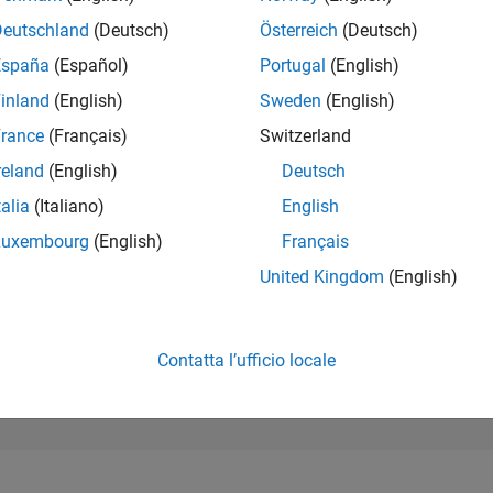
191.555
of 302.028
Deutschland
(Deutsch)
Österreich
(Deutsch)
España
(Español)
Portugal
(English)
REPUTAZIONE
0
inland
(English)
Sweden
(English)
rance
(Français)
Switzerland
CONTRIBUTI
2
Domande
reland
(English)
Deutsch
0
Risposte
talia
(Italiano)
English
ACCETTAZION
Luxembourg
(English)
Français
DELLE RISPOS
0.0%
2/24
03/25
L
06/25
09/25
12/25
03/26
06/26
United Kingdom
(English)
CRONOLOGIA
VOTI RICEVUTI
0
Contatta l’ufficio locale