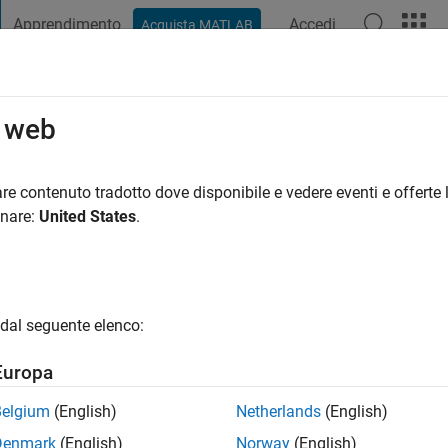
Apprendimento
Accedi
Acquista MATLAB
t Playground
Discussioni
Concorsi
Blog
Pubblica
Altro
o web
ata
ni fa
|
Attivo dal 2023
re contenuto tradotto dove disponibile e vedere eventi e offerte l
ng:
0
onare:
United States
.
dal seguente elenco:
Europa
Belgium
(English)
Netherlands
(English)
RANK
Denmark
(English)
Norway
(English)