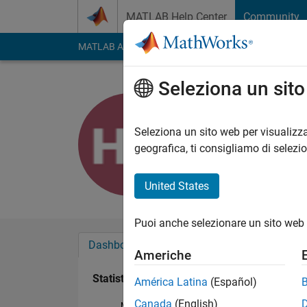
Vai al contenuto
MATLAB Help Center
Community
MATLAB Answers
File Exchange
Cody
AI Cha
Seleziona un sit
Harsh Nah
Last seen: quasi 2 an
Seleziona un sito web per visualizza
Followers:
0
Followi
geografica, ti consigliamo di selezi
Follow
United States
Puoi anche selezionare un sito web 
Dashboard
Badge
Sponsorizzazioni
Americhe
Statistica
América Latina
(Español)
Canada
(English)
MATLAB Answers