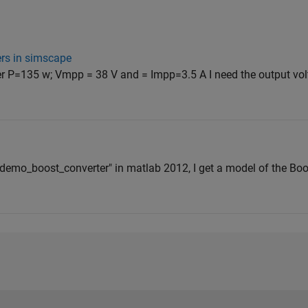
rs in simscape
er P=135 w; Vmpp = 38 V and = Impp=3.5 A I need the output vol
 "iddemo_boost_converter" in matlab 2012, I get a model of the Bo