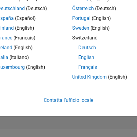
74.947
Deutschland
(Deutsch)
Österreich
(Deutsch)
of 302.023
España
(Español)
Portugal
(English)
REPUTAZIONE
inland
(English)
Sweden
(English)
0
rance
(Français)
Switzerland
CONTRIBUTI
2
Domande
reland
(English)
Deutsch
0
Risposte
talia
(Italiano)
English
ACCETTAZION
Luxembourg
(English)
Français
DELLE RISPOS
0.0%
United Kingdom
(English)
5/19
04/20
L
03/21
02/22
01/23
12/23
11/24
10/25
CRONOLOGIA
VOTI RICEVUTI
0
Contatta l’ufficio locale