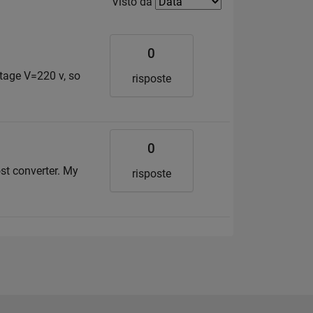
Filter2
Visto da
0
tage V=220 v, so
risposte
0
ost converter. My
risposte