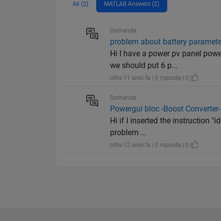
All (2)
MATLAB Answers (2)
Domanda
problem about battery paramete
Hi I have a power pv panel pow
we should put 6 p...
oltre 11 anni fa | 0 risposte | 0
Domanda
Powergui bloc -Boost Converter-
Hi if I inserted the instruction
problem ...
oltre 12 anni fa | 0 risposte | 0