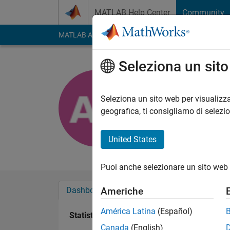
Vai al contenuto
MATLAB Help Center
Community
MATLAB Answers
File Exchange
Cody
AI Cha
Seleziona un sit
a
Seleziona un sito web per visualizza
Last seen: circa un 
geografica, ti consigliamo di selezi
Followers:
0
Followi
United States
Follow
Messag
Puoi anche selezionare un sito web 
Dashboard
Badge
Sponsorizzazioni
Americhe
América Latina
(Español)
Statistica
Canada
(English)