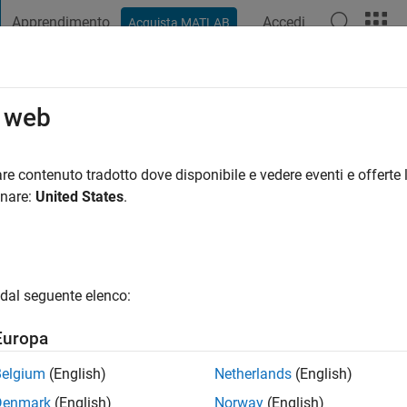
Apprendimento
Accedi
Acquista MATLAB
t Playground
Discussioni
Concorsi
Blog
Pubblica
Altro
o web
re contenuto tradotto dove disponibile e vedere eventi e offerte l
anno fa
|
Attivo dal 2013
onare:
United States
.
ng:
1
gio
dal seguente elenco:
Europa
Belgium
(English)
Netherlands
(English)
Denmark
(English)
Norway
(English)
RANK