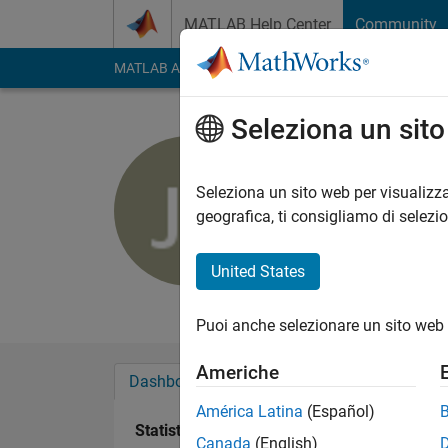
Vai al contenuto
MATLAB Help Center
Community
MATLAB Answers
File Exchange
Cody
AI Cha
Seleziona un sit
Jessica 
Attivo dal 2011
Seleziona un sito web per visualizza
Followers:
0
Followi
geografica, ti consigliamo di selezi
Follow
Messag
United States
Professional Interes
Puoi anche selezionare un sito web 
Americhe
Dashboard
Badge
Sponsorizzazioni
América Latina
(Español)
Statistica
Canada
(English)