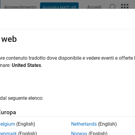
Apprendimento
Accedi
Acquista MATLAB
t Playground
Discussioni
Concorsi
Blog
Pubblica
Altro
o web
Lam
re contenuto tradotto dove disponibile e vedere eventi e offerte l
ng:
0
onare:
United States
.
gio
ts: Modeling
dal seguente elenco:
Europa
Belgium
(English)
Netherlands
(English)
Denmark
(English)
Norway
(English)