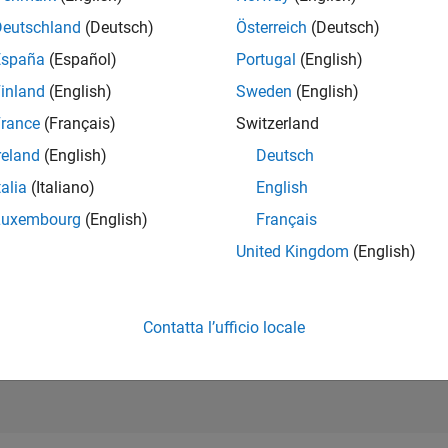
RANK
Deutschland
(Deutsch)
Österreich
(Deutsch)
3.075
of 302.028
España
(Español)
Portugal
(English)
REPUTAZIONE
inland
(English)
Sweden
(English)
20
rance
(Français)
Switzerland
CONTRIBUTI
reland
(English)
Deutsch
7
Domande
13
Risposte
talia
(Italiano)
English
Luxembourg
(English)
Français
ACCETTAZION
DELLE RISPOS
United Kingdom
(English)
57.14%
3/18
04/19
L
05/20
06/21
07/22
08/23
09/24
10/25
CRONOLOGIA
VOTI RICEVUTI
4
Contatta l’ufficio locale