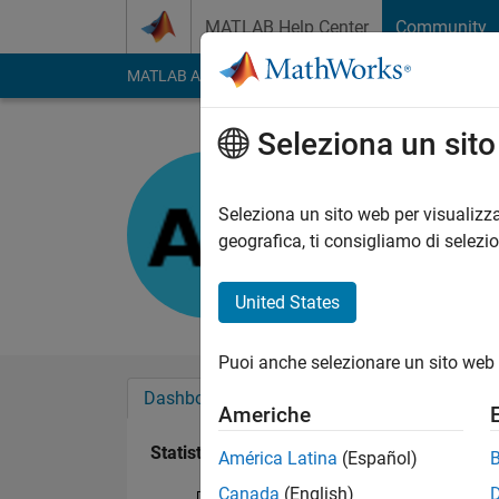
Vai al contenuto
MATLAB Help Center
Community
MATLAB Answers
File Exchange
Cody
AI Cha
Seleziona un sit
Aditya
Last seen: 4 mesi fa
Seleziona un sito web per visualizza
Followers:
0
Followi
geografica, ti consigliamo di selezi
Follow
United States
Puoi anche selezionare un sito web 
Dashboard
Badge
Sponsorizzazioni
Americhe
Statistica
América Latina
(Español)
Canada
(English)
Discussions