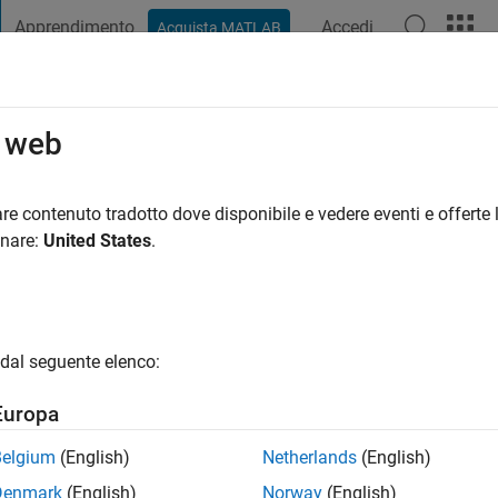
Apprendimento
Accedi
Acquista MATLAB
t Playground
Discussioni
Concorsi
Blog
Pubblica
Altro
o web
|
Attivo dal 2026
re contenuto tradotto dove disponibile e vedere eventi e offerte l
ng:
0
onare:
United States
.
dal seguente elenco:
Europa
Belgium
(English)
Netherlands
(English)
CONTRIBUTI
Denmark
(English)
Norway
(English)