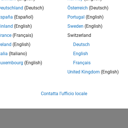
1
Punto princi
Deutschland
(Deutsch)
Österreich
(Deutsch)
NUMERO MEDI
España
(Español)
Portugal
(English)
LIKE
0
inland
(English)
Sweden
(English)
rance
(Français)
Switzerland
reland
(English)
Deutsch
talia
(Italiano)
English
Luxembourg
(English)
Français
06/26
L
07/26
08/26
United Kingdom
(English)
CRONOLOGIA
Contatta l’ufficio locale