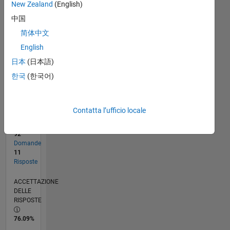
New Zealand
(English)
CRONOLOGIA
中国
简体中文
RANK
English
3.619
of
日本
(日本語)
302.025
한국
(한국어)
REPUTAZIONE
16
Contatta l’ufficio locale
CONTRIBUTI
92
Domande
11
Risposte
ACCETTAZIONE
DELLE
RISPOSTE
76.09%