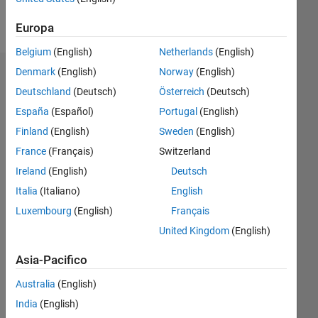
Messaggio
Europa
Belgium
(English)
Netherlands
(English)
Denmark
(English)
Norway
(English)
Dashboard
Deutschland
(Deutsch)
Österreich
(Deutsch)
Statistica
España
(Español)
Portugal
(English)
Finland
(English)
Sweden
(English)
M…
France
(Français)
Switzerland
-10
-20
15
25
35
45
80
-5
5
70
Ireland
(English)
Deutsch
60
Italia
(Italiano)
English
50
Luxembourg
(English)
Français
CONTRIBUTI
40
United Kingdom
(English)
10
30
Asia-Pacifico
20
10
Australia
(English)
0
India
(English)
08/11
03/13
10/14
05/16
12/17
07/19
02/21
09/22
04/24
11/25
05/13
02/15
11/16
08/18
05/20
02/22
11/23
08/25
09/13
10/15
11/17
12/19
01/22
02/24
03/26
L