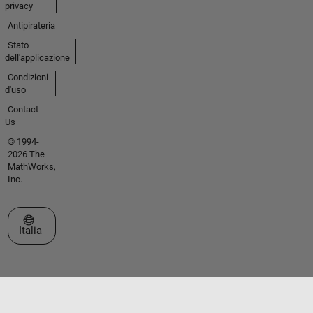
privacy
Antipirateria
Stato
dell'applicazione
Condizioni
d'uso
Contact
Us
© 1994-
2026 The
MathWorks,
Inc.
Seleziona un sito web
Italia