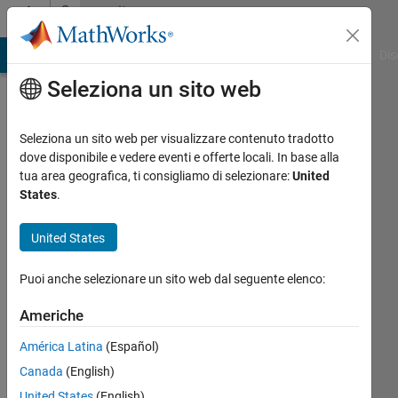
Vai al contenuto
Community
Profile
ATLAB Answers
File Exchange
Cody
AI Chat Playground
Dis
Seleziona un sito web
Seleziona un sito web per visualizzare contenuto tradotto
dove disponibile e vedere eventi e offerte locali. In base alla
mohammad
tua area geografica, ti consigliamo di selezionare:
United
States
.
Attivo
United States
dal 2011
Followers:
Puoi anche selezionare un sito web dal seguente elenco:
0
Following:
Americhe
0
América Latina
(Español)
Canada
(English)
Follow
United States
(English)