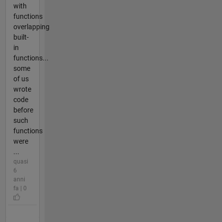
with
functions
overlapping
built-
in
functions...
some
of us
wrote
code
before
such
functions
were
...
quasi
6
anni
fa | 0