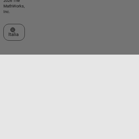
2026 The
MathWorks,
Inc.
Seleziona un sito web
Italia