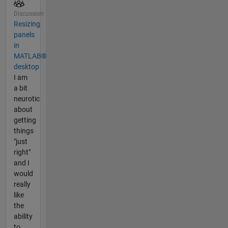
Discussion
Resizing
panels
in
MATLAB®
desktop
I am
a bit
neurotic
about
getting
things
"just
right"
and I
would
really
like
the
ability
to