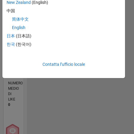
CONTRIBUTI
L
New Zealand
(English)
1
中国
简体中文
0
English
08/20
04/21
12/21
08/22
04/23
12/23
08/24
04/25
12/25
08/26
05/21
02/22
11/22
08/23
05/24
02/25
11/25
06/21
04/22
02/23
10/24
08/25
06/26
L
CRONOLOGIA
日本
(日本語)
한국
(한국어)
CONTRIBUTI
3
Contatta l’ufficio locale
Punti
principali
NUMERO
MEDIO
DI
LIKE
0