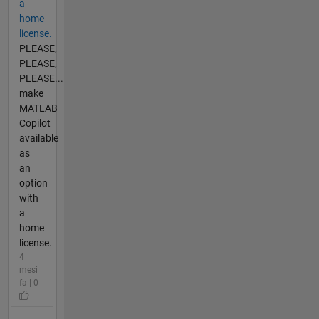
a
home
license.
PLEASE,
PLEASE,
PLEASE...
make
MATLAB
Copilot
available
as
an
option
with
a
home
license.
4
mesi
fa | 0