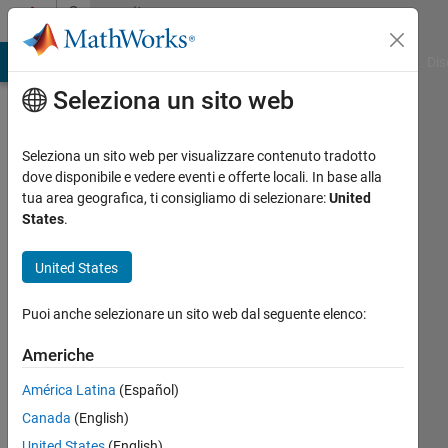
Vai al contenuto
Community
Profile
ATLAB Answers
File Exchange
Cody
AI Chat Playground
Dis
Seleziona un sito web
Seleziona un sito web per visualizzare contenuto tradotto
dove disponibile e vedere eventi e offerte locali. In base alla
Kenneth
tua area geografica, ti consigliamo di selezionare:
United
States
.
Davis
United States
Last
seen: 5
Puoi anche selezionare un sito web dal seguente elenco:
giorni
fa
Americhe
|
Attivo
dal 2020
América Latina
(Español)
Canada
(English)
Followers:
0
United States
(English)