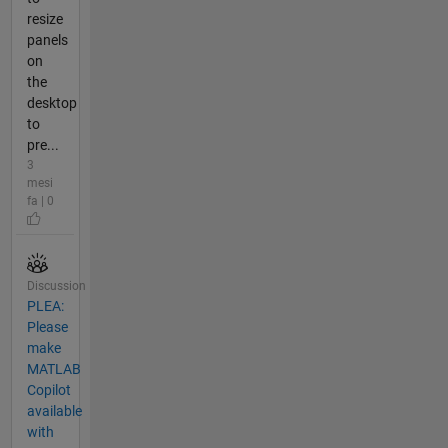
resize
panels
on
the
desktop
to
pre...
3
mesi
fa | 0
Discussion
PLEA:
Please
make
MATLAB
Copilot
available
with