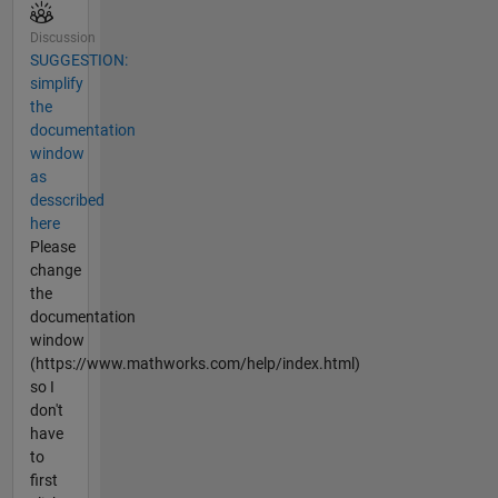
Discussion
SUGGESTION:
simplify
the
documentation
window
as
desscribed
here
Please
change
the
documentation
window
(https://www.mathworks.com/help/index.html)
so I
don't
have
to
first