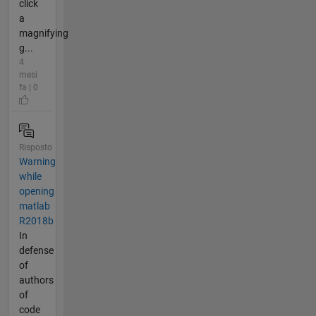
click
a
magnifying
g...
4
mesi
fa | 0
Risposto
Warning
while
opening
matlab
R2018b
In
defense
of
authors
of
code