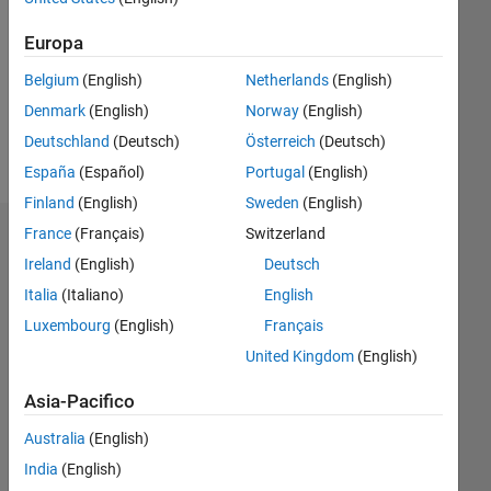
Following:
0
Europa
Belgium
(English)
Netherlands
(English)
Follow
Denmark
(English)
Norway
(English)
Deutschland
(Deutsch)
Österreich
(Deutsch)
Messaggio
España
(Español)
Portugal
(English)
Finland
(English)
Sweden
(English)
France
(Français)
Switzerland
Dashboard
Ireland
(English)
Deutsch
Statistica
Italia
(Italiano)
English
Luxembourg
(English)
Français
D…
All
United Kingdom
(English)
M…
Asia-Pacifico
-2
-1
4
3
Australia
(English)
India
(English)
2