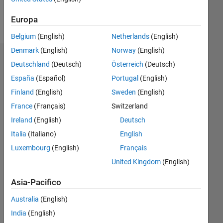
Follow
Europa
Belgium
(English)
Netherlands
(English)
Denmark
(English)
Norway
(English)
Dashboard
Deutschland
(Deutsch)
Österreich
(Deutsch)
España
(Español)
Portugal
(English)
Statistica
Finland
(English)
Sweden
(English)
M…
France
(Français)
Switzerland
Ireland
(English)
Deutsch
-2
-1
3
2
Italia
(Italiano)
English
Luxembourg
(English)
Français
CONTRIBUTI
United Kingdom
(English)
L
1
Asia-Pacifico
Australia
(English)
0
India
(English)
05/26
06/26
07/26
08/26
L