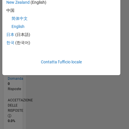
New Zealand
(English)
CRONOLOGIA
中国
简体中文
RANK
English
8.386
日本
(日本語)
of
302.034
한국
(한국어)
REPUTAZIONE
5
Contatta l’ufficio locale
CONTRIBUTI
1
Domanda
0
Risposte
ACCETTAZIONE
DELLE
RISPOSTE
0.0%