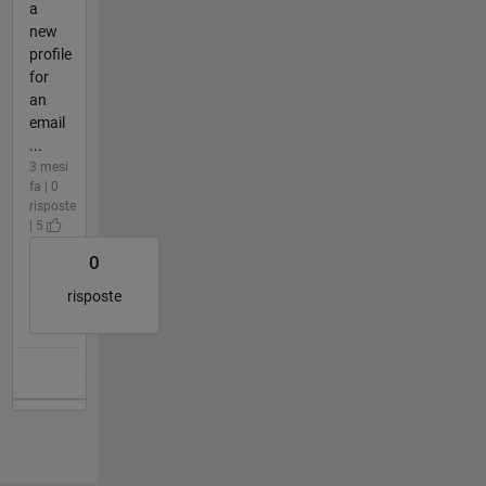
a
new
profile
for
an
email
...
3 mesi
fa | 0
risposte
| 5
0
risposte