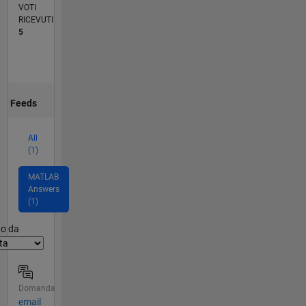
VOTI
RICEVUTI
5
Feeds
All
(1)
MATLAB
Answers
(1)
er2
to da
Domanda
email