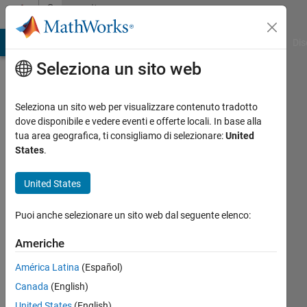
Vai al contenuto
Community
Profile
ATLAB Answers
File Exchange
Cody
AI Chat Playground
Dis
Seleziona un sito web
Seleziona un sito web per visualizzare contenuto tradotto
dove disponibile e vedere eventi e offerte locali. In base alla
Abdelrahman
tua area geografica, ti consigliamo di selezionare:
United
States
.
Last
seen: 3
United States
mesi fa
|
Attivo
Puoi anche selezionare un sito web dal seguente elenco:
dal 2026
Americhe
Followers:
0
América Latina
(Español)
Following:
Canada
(English)
0
United States
(English)