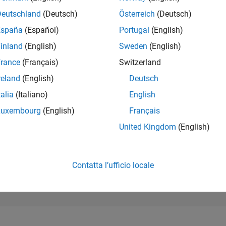
198.470
of 302.025
Deutschland
(Deutsch)
Österreich
(Deutsch)
España
(Español)
Portugal
(English)
REPUTAZIONE
0
inland
(English)
Sweden
(English)
rance
(Français)
Switzerland
CONTRIBUTI
0
Domande
reland
(English)
Deutsch
1
Risposta
talia
(Italiano)
English
ACCETTAZION
Luxembourg
(English)
Français
DELLE RISPOS
0.00%
05/25
07/25
L
09/25
11/25
01/26
03/26
05/26
07/26
United Kingdom
(English)
CRONOLOGIA
VOTI RICEVUTI
0
Contatta l’ufficio locale