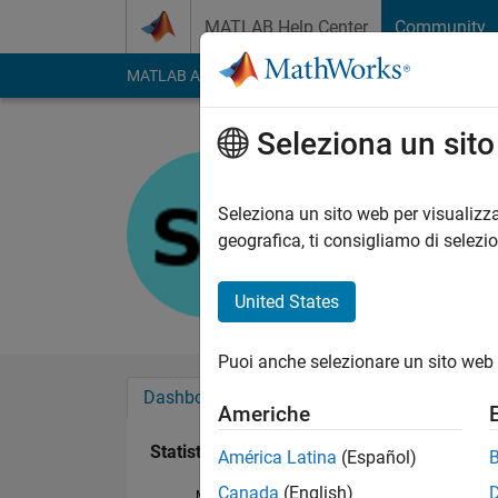
Vai al contenuto
MATLAB Help Center
Community
MATLAB Answers
File Exchange
Cody
AI Cha
Seleziona un sit
Sajidah
Last seen: circa 2 an
Seleziona un sito web per visualizza
Followers:
0
Followi
geografica, ti consigliamo di selezi
Follow
United States
Puoi anche selezionare un sito web 
Dashboard
Badge
Sponsorizzazioni
Americhe
Statistica
América Latina
(Español)
Canada
(English)
MATLAB Answers