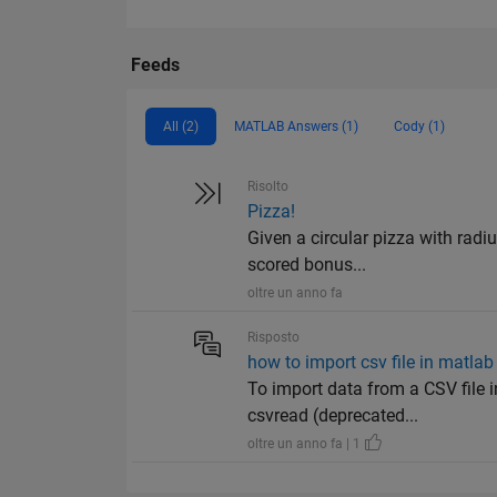
Feeds
All (2)
MATLAB Answers (1)
Cody (1)
Risolto
Pizza!
Given a circular pizza with radiu
scored bonus...
oltre un anno fa
Risposto
how to import csv file in matlab
To import data from a CSV file 
csvread (deprecated...
oltre un anno fa | 1