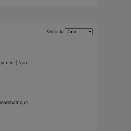
Filter2
Visto da
argument.] Non-
readmatrix, or