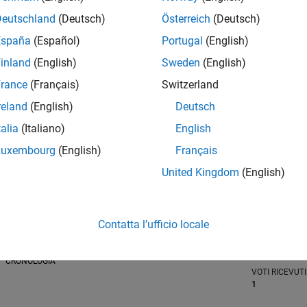
Deutschland
(Deutsch)
Österreich
(Deutsch)
España
(Español)
Portugal
(English)
inland
(English)
Sweden
(English)
RANK
15.114
rance
(Français)
Switzerland
of 302.028
reland
(English)
Deutsch
REPUTAZIONE
talia
(Italiano)
English
2
Luxembourg
(English)
Français
CONTRIBUTI
United Kingdom
(English)
0
Domande
1
Risposta
ACCETTAZION
Contatta l’ufficio locale
DELLE RISPOS
0.00%
/25
L
11/25
01/26
03/26
05/26
07/26
CRONOLOGIA
VOTI RICEVUTI
1