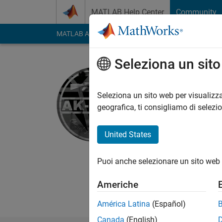
Vai al contenuto
MATLAB Help Center
Community
MATLAB Answers
File Exchange
Cody
AI Cha
Seleziona un sit
Aidil
Universitas M
Seleziona un sito web per visualizza
geografica, ti consigliamo di selezi
Last seen: oltre un a
Followers:
0
Followi
United States
Follow
(umsu) unggul cerda
Puoi anche selezionare un sito web 
Americhe
América Latina
(Español)
Canada
(English)