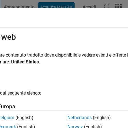
Apprendimento
Accedi
Acquista MATLAB
t Playground
Discussioni
Concorsi
Blog
Pubblica
Altro
o web
uhammadiyah Sumatera Utara (UMSU)
re contenuto tradotto dove disponibile e vedere eventi e offerte l
onare:
United States
.
nno fa
|
Attivo dal 2025
ng:
4
s terpercaya
dal seguente elenco:
Europa
Belgium
(English)
Netherlands
(English)
Denmark
(English)
Norway
(English)