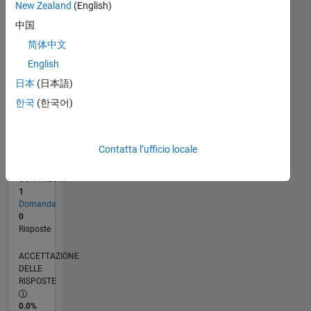
New Zealand
(English)
12/24
03/25
06/25
09/25
12/25
03/26
06/26
L
中国
CRONOLOGIA
简体中文
English
RANK
日本
(日本語)
47.295
of
한국
(한국어)
302.031
REPUTAZIONE
Contatta l’ufficio locale
0
CONTRIBUTI
1
Domanda
0
Risposte
ACCETTAZIONE
DELLE
RISPOSTE
0.0%