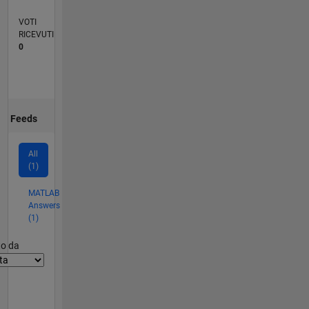
VOTI
RICEVUTI
0
Feeds
All
(1)
MATLAB
Answers
(1)
er2
to da