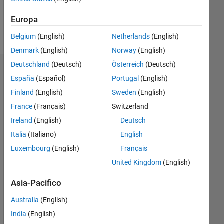
Europa
Follow
Belgium
(English)
Netherlands
(English)
Denmark
(English)
Norway
(English)
Deutschland
(Deutsch)
Österreich
(Deutsch)
Dashboard
España
(Español)
Portugal
(English)
Finland
(English)
Sweden
(English)
Statistica
France
(Français)
Switzerland
M…
Ireland
(English)
Deutsch
Italia
(Italiano)
English
-2
-1
3
2
Luxembourg
(English)
Français
United Kingdom
(English)
CONTRIBUTI
L
1
Asia-Pacifico
Australia
(English)
India
(English)
0