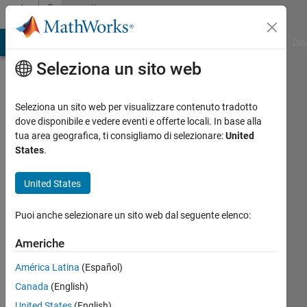
Vai al contenuto
Community
Profile
ATLAB Answers
File Exchange
Cody
AI Chat Playground
Dis
Seleziona un sito web
Seleziona un sito web per visualizzare contenuto tradotto
dove disponibile e vedere eventi e offerte locali. In base alla
Mert
tua area geografica, ti consigliamo di selezionare:
United
States
.
Last
seen:
United States
oltre un
anno fa
Puoi anche selezionare un sito web dal seguente elenco:
|
Attivo
dal 2024
Americhe
Followers:
América Latina
(Español)
0
Canada
(English)
Following:
United States
(English)
1