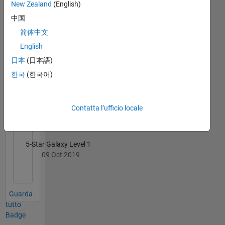
Exchange
Tutto
New Zealand
(English)
Badge
中国
简体中文
English
日本
(日本語)
한국
(한국어)
First Submission
09 Oct 2019
Contatta l’ufficio locale
5-Star Galaxy Level 1
09 Oct 2019
Guarda
tutto
Badge