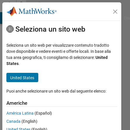
Vai al contenuto
Community
Profile
ATLAB Answers
File Exchange
Cody
AI Chat Playground
Dis
Seleziona un sito web
Seleziona un sito web per visualizzare contenuto tradotto
dove disponibile e vedere eventi e offerte locali. In base alla
Dave
tua area geografica, ti consigliamo di selezionare:
United
States
.
Kellow
United States
Bedford
Inst
Puoi anche selezionare un sito web dal seguente elenco:
of
Oceanography
Americhe
América Latina
(Español)
Attivo
dal 2006
Canada
(English)
United States
(English)