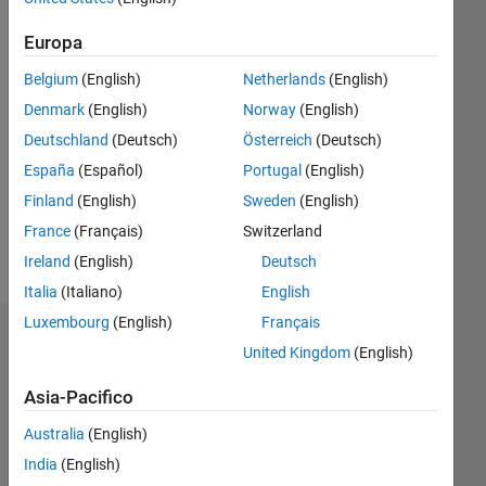
Followers:
0
Europa
Following:
0
Belgium
(English)
Netherlands
(English)
Denmark
(English)
Norway
(English)
Follow
Deutschland
(Deutsch)
Österreich
(Deutsch)
España
(Español)
Portugal
(English)
Messaggio
Finland
(English)
Sweden
(English)
Professional
Interests:
France
(Français)
Switzerland
Oceanography
Ireland
(English)
Deutsch
Italia
(Italiano)
English
Luxembourg
(English)
Français
Badge
United Kingdom
(English)
Dave
Asia-Pacifico
Kellow's
Badge
Australia
(English)
India
(English)
File