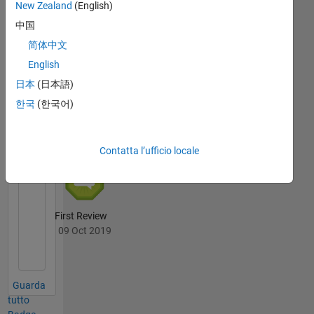
New Zealand
(English)
Thankful Level 3
中国
16 Jan 2023
简体中文
English
日本
(日本語)
File
한국
(한국어)
Exchange
Tutto
Badge
Contatta l’ufficio locale
First Review
09 Oct 2019
Guarda
tutto