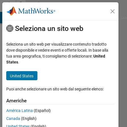
Vai al contenuto
Community
Profile
ATLAB Answers
File Exchange
Cody
AI Chat Playground
Dis
Seleziona un sito web
Seleziona un sito web per visualizzare contenuto tradotto
dove disponibile e vedere eventi e offerte locali. In base alla
Darcy
tua area geografica, ti consigliamo di selezionare:
United
States
.
Cordell
United States
Last
seen:
Puoi anche selezionare un sito web dal seguente elenco:
circa 2
mesi fa
Americhe
|
Attivo
dal 2018
América Latina
(Español)
Canada
(English)
Followers:
0
United States
(English)