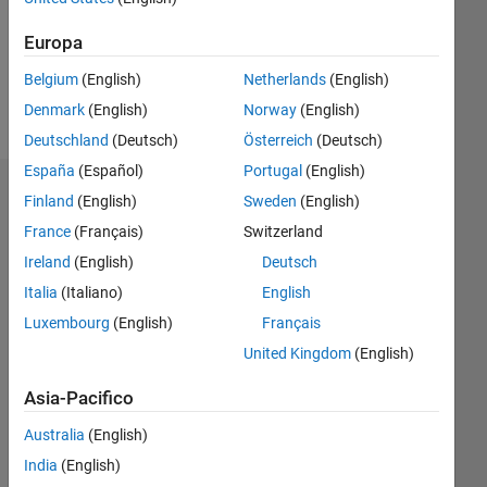
Following:
0
Europa
Belgium
(English)
Netherlands
(English)
Follow
Denmark
(English)
Norway
(English)
Deutschland
(Deutsch)
Österreich
(Deutsch)
España
(Español)
Portugal
(English)
Badge
Finland
(English)
Sweden
(English)
France
(Français)
Switzerland
Darcy
Cordell's
Ireland
(English)
Deutsch
Badge
Italia
(Italiano)
English
Luxembourg
(English)
Français
MATLAB
Answers
Tutto
United Kingdom
(English)
Badge
Asia-Pacifico
Australia
(English)
India
(English)