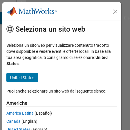
Vai al contenuto
Community
Profile
ATLAB Answers
File Exchange
Cody
AI Chat Playground
Dis
Seleziona un sito web
Seleziona un sito web per visualizzare contenuto tradotto
dove disponibile e vedere eventi e offerte locali. In base alla
Frank
tua area geografica, ti consigliamo di selezionare:
United
States
.
van
United States
Diggelen
Google
Puoi anche selezionare un sito web dal seguente elenco:
Inc
Americhe
Last
América Latina
(Español)
seen:
Canada
(English)
oltre 2
anni fa
United States
(English)