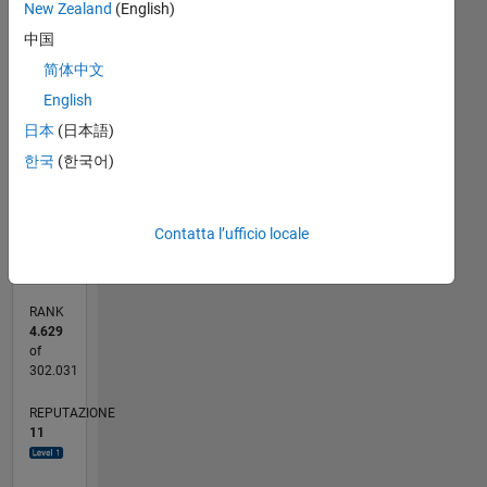
-2
-1
4
3
New Zealand
(English)
中国
2
简体中文
CONTRIBUTI
L
English
日本
(日本語)
1
한국
(한국어)
0
04/17
04/18
04/19
04/20
04/21
04/22
04/23
04/24
04/25
04/26
06/18
08/19
10/20
12/21
02/23
06/25
08/26
08/18
12/19
08/22
12/23
L
Contatta l’ufficio locale
CRONOLOGIA
RANK
4.629
of
302.031
REPUTAZIONE
11