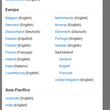
|
Attivo
dal 2017
Europa
Belgium
(English)
Netherlands
(English)
Followers:
0
Denmark
(English)
Norway
(English)
Following:
Deutschland
(Deutsch)
Österreich
(Deutsch)
0
España
(Español)
Portugal
(English)
Finland
(English)
Sweden
(English)
Follow
France
(Français)
Switzerland
Messaggio
Ireland
(English)
Deutsch
Italia
(Italiano)
English
Luxembourg
(English)
Français
Dashboard
United Kingdom
(English)
Asia-Pacifico
Statistica
Australia
(English)
M…
India
(English)