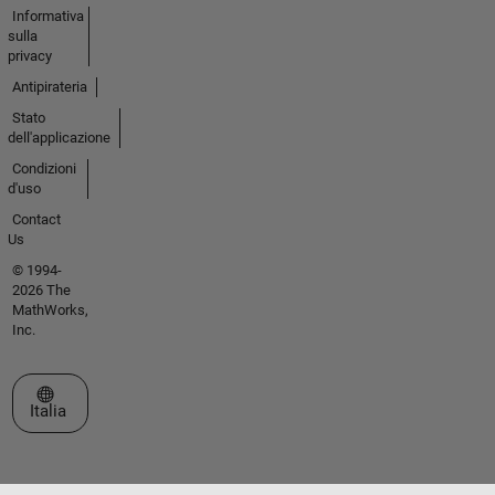
Informativa
sulla
privacy
Antipirateria
Stato
dell'applicazione
Condizioni
d'uso
Contact
Us
© 1994-
2026 The
MathWorks,
Inc.
Seleziona un sito web
Italia