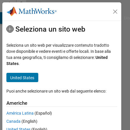
Vai al contenuto
Community
Profile
ATLAB Answers
File Exchange
Cody
AI Chat Playground
Dis
Seleziona un sito web
Seleziona un sito web per visualizzare contenuto tradotto
dove disponibile e vedere eventi e offerte locali. In base alla
Saeed
tua area geografica, ti consigliamo di selezionare:
United
States
.
Nematshahi
United States
Last
seen:
Puoi anche selezionare un sito web dal seguente elenco:
oltre 5
anni fa
Americhe
|
Attivo
dal 2020
América Latina
(Español)
Canada
(English)
Followers:
0
United States
(English)