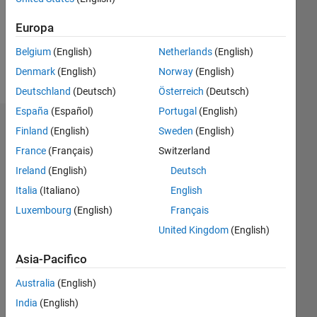
Following:
0
Europa
Belgium
(English)
Netherlands
(English)
Follow
Denmark
(English)
Norway
(English)
Deutschland
(Deutsch)
Österreich
(Deutsch)
España
(Español)
Portugal
(English)
Badge
Finland
(English)
Sweden
(English)
France
(Français)
Switzerland
Saeed
Nematshahi's
Ireland
(English)
Deutsch
Badge
Italia
(Italiano)
English
Luxembourg
(English)
Français
MATLAB
Answers
Tutto
United Kingdom
(English)
Badge
Asia-Pacifico
Australia
(English)
India
(English)