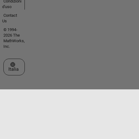
Condizioni
d'uso
Contact
Us
© 1994-
2026 The
MathWorks,
Inc.
Seleziona un sito web
Italia