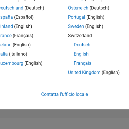
116.275
of 302.031
Deutschland
(Deutsch)
Österreich
(Deutsch)
España
(Español)
Portugal
(English)
REPUTAZIONE
0
inland
(English)
Sweden
(English)
rance
(Français)
Switzerland
CONTRIBUTI
0
Domande
reland
(English)
Deutsch
1
Risposta
talia
(Italiano)
English
ACCETTAZION
Luxembourg
(English)
Français
DELLE RISPOS
0.00%
1
02/22
L
10/22
06/23
02/24
10/24
06/25
02/26
United Kingdom
(English)
CRONOLOGIA
VOTI RICEVUTI
0
Contatta l’ufficio locale