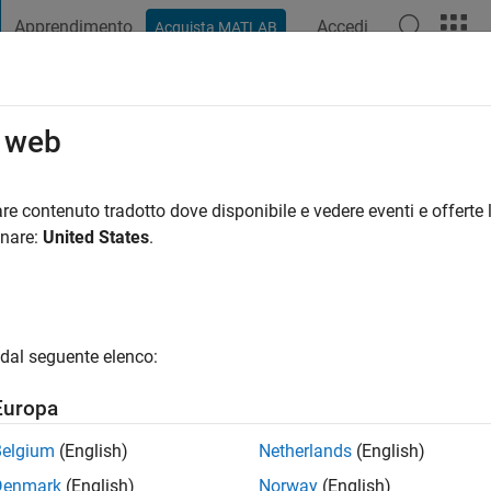
Apprendimento
Accedi
Acquista MATLAB
t Playground
Discussioni
Concorsi
Blog
Pubblica
Altro
o web
ang
re contenuto tradotto dove disponibile e vedere eventi e offerte l
ng:
0
onare:
United States
.
dal seguente elenco:
Europa
Belgium
(English)
Netherlands
(English)
RANK
Denmark
(English)
Norway
(English)