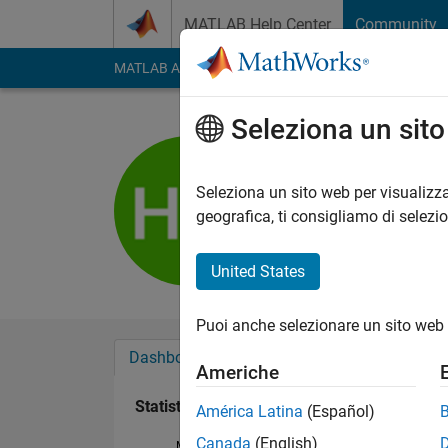
Vai al contenuto
MATLAB Help Center
Community
MATLAB Answers
File Exchange
Cody
AI Cha
Seleziona un sit
Hexuan W
Attivo dal 2018
Seleziona un sito web per visualizza
Followers:
0
Followi
geografica, ti consigliamo di selezi
Follow
United States
Puoi anche selezionare un sito web 
Dashboard
Badge
Sponsorizzazioni
Americhe
Statistica
América Latina
(Español)
Canada
(English)
MATLAB Answers