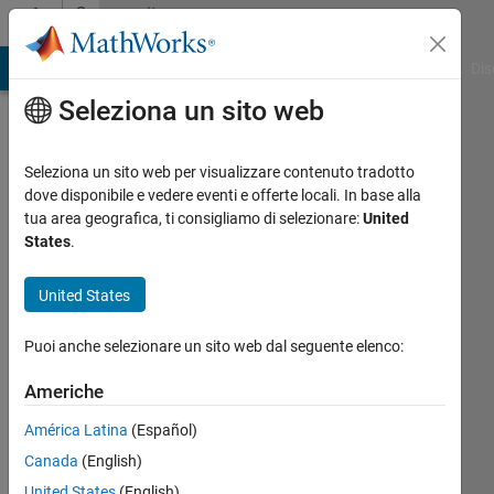
Vai al contenuto
Community
Profile
ATLAB Answers
File Exchange
Cody
AI Chat Playground
Dis
Seleziona un sito web
Seleziona un sito web per visualizzare contenuto tradotto
dove disponibile e vedere eventi e offerte locali. In base alla
Hexuan
tua area geografica, ti consigliamo di selezionare:
United
States
.
Wang
United States
Attivo
dal 2018
Puoi anche selezionare un sito web dal seguente elenco:
Followers:
Americhe
0
Following:
América Latina
(Español)
0
Canada
(English)
United States
(English)