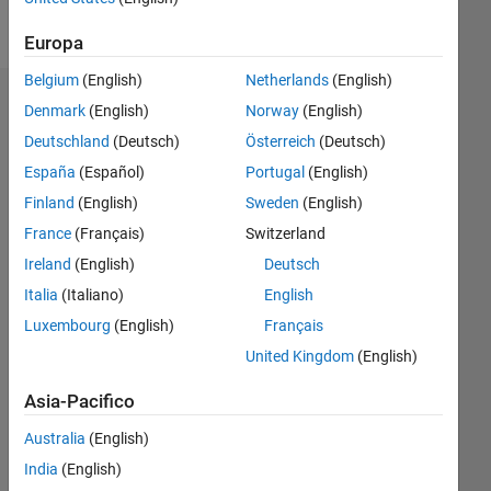
Follow
Europa
Belgium
(English)
Netherlands
(English)
Dashboard
Denmark
(English)
Norway
(English)
Deutschland
(Deutsch)
Österreich
(Deutsch)
Statistica
España
(Español)
Portugal
(English)
M…
Finland
(English)
Sweden
(English)
France
(Français)
Switzerland
-2
-1
3
2
Ireland
(English)
Deutsch
Italia
(Italiano)
English
CONTRIBUTI
Luxembourg
(English)
Français
L
1
United Kingdom
(English)
Asia-Pacifico
Australia
(English)
0
02/18
01/19
12/19
11/20
10/21
09/22
08/23
07/24
06/25
05/26
02/19
02/20
02/21
02/22
02/23
02/24
02/25
02/26
04/19
06/20
08/21
10/22
12/23
04/26
L
India
(English)
CRONOLOGIA