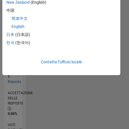
New Zealand
(English)
中国
RANK
简体中文
116.275
English
of
302.031
日本
(日本語)
한국
(한국어)
REPUTAZIONE
0
CONTRIBUTI
Contatta l’ufficio locale
0
Domande
1
Risposta
ACCETTAZIONE
DELLE
RISPOSTE
0.00%
VOTI