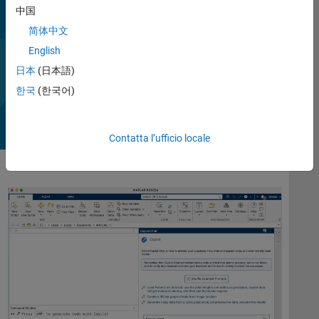
MATLAB Copilot supporta le attività di programmazione
中国
fornendo spiegazioni sul codice e sui messaggi di errore e
简体中文
aggiungendo commenti esplicativi. Puoi anche generare
English
automaticamente casi di test per verificare il comportamento
previsto del codice (con MATLAB Test).
日本
(日本語)
Riproduci
Il video 
1:32
한국
(한국어)
Contatta l’ufficio locale
video