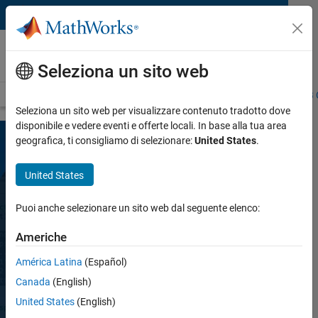
Vai al contenuto
MATLAB Copilot
NUOVO PRODOTTO
Seleziona un sito web
Panoramica
Domande frequenti
Approccio didattico con MATLAB 
Seleziona un sito web per visualizzare contenuto tradotto dove
disponibile e vedere eventi e offerte locali. In base alla tua area
geografica, ti consigliamo di selezionare:
United States
.
United States
Puoi anche selezionare un sito web dal seguente elenco:
Americhe
MATLAB Copilot
América Latina
(Español)
Canada
(English)
Assistente IA ottimizzato per MATLAB
United States
(English)