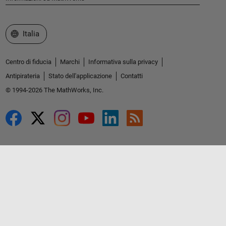
Seleziona un sito web
Italia
Centro di fiducia
Marchi
Informativa sulla privacy
Antipirateria
Stato dell'applicazione
Contatti
© 1994-2026 The MathWorks, Inc.