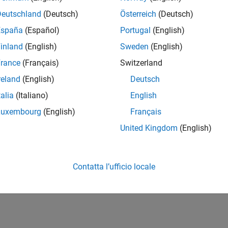
Deutschland
(Deutsch)
Österreich
(Deutsch)
España
(Español)
Portugal
(English)
inland
(English)
Sweden
(English)
rance
(Français)
Switzerland
reland
(English)
Deutsch
talia
(Italiano)
English
Luxembourg
(English)
Français
United Kingdom
(English)
Contatta l’ufficio locale