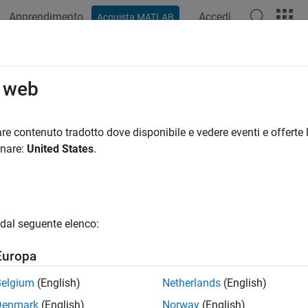
Apprendimento
Accedi
Acquista MATLAB
o web
 per
re contenuto tradotto dove disponibile e vedere eventi e offerte l
onare:
United States
.
dal seguente elenco:
Europa
Belgium
(English)
Netherlands
(English)
Denmark
(English)
Norway
(English)