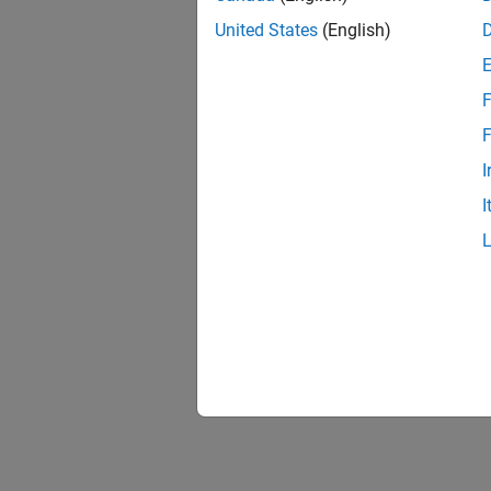
United States
(English)
F
F
I
I