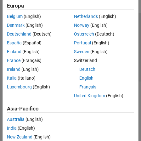
Europa
Belgium
(English)
Netherlands
(English)
Centro di fiducia
Marchi
Informativa sulla privacy
Denmark
(English)
Norway
(English)
Antipirateria
Stato dell'applicazione
Contatti
Deutschland
(Deutsch)
Österreich
(Deutsch)
© 1994-2026 The MathWorks, Inc.
España
(Español)
Portugal
(English)
Finland
(English)
Sweden
(English)
Seleziona u
Italia
France
(Français)
Switzerland
Ireland
(English)
Deutsch
Italia
(Italiano)
English
Luxembourg
(English)
Français
United Kingdom
(English)
Asia-Pacifico
Australia
(English)
India
(English)
New Zealand
(English)