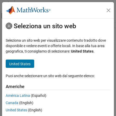
Vai al contenuto
MATLAB Help Center
Attiva/disattiva menu di navigazione off
Seleziona un sito web
Contenuto principale
Risorsa
Ordina per
Source
Seleziona un sito web per visualizzare contenuto tradotto dove
disponibile e vedere eventi e offerte locali. In base alla tua area
Stato
geografica, ti consigliamo di selezionare:
United States
.
United States
Puoi anche selezionare un sito web dal seguente elenco:
Americhe
América Latina
(Español)
Canada
(English)
United States
(English)