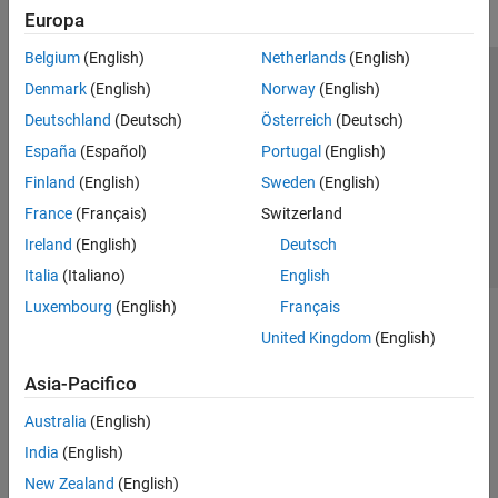
Europa
Belgium
(English)
Netherlands
(English)
Centro di fiducia
Marchi
Informativa sulla privacy
Denmark
(English)
Norway
(English)
Antipirateria
Stato dell'applicazione
Contatti
Deutschland
(Deutsch)
Österreich
(Deutsch)
© 1994-2026 The MathWorks, Inc.
España
(Español)
Portugal
(English)
Finland
(English)
Sweden
(English)
Seleziona u
Italia
France
(Français)
Switzerland
Ireland
(English)
Deutsch
Italia
(Italiano)
English
Luxembourg
(English)
Français
United Kingdom
(English)
Asia-Pacifico
Australia
(English)
India
(English)
New Zealand
(English)