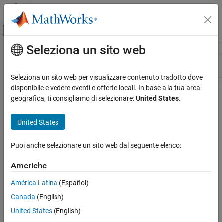
Vai al contenuto
MATLAB Help Center
Attiva/disattiva menu di navigazione off
Seleziona un sito web
Contenuto principale
Risorsa
Ordina per
Source
Seleziona un sito web per visualizzare contenuto tradotto dove
disponibile e vedere eventi e offerte locali. In base alla tua area
Stato
geografica, ti consigliamo di selezionare:
United States
.
United States
Puoi anche selezionare un sito web dal seguente elenco:
Americhe
América Latina
(Español)
Canada
(English)
United States
(English)