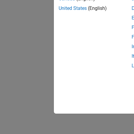
United States
(English)
F
F
I
I