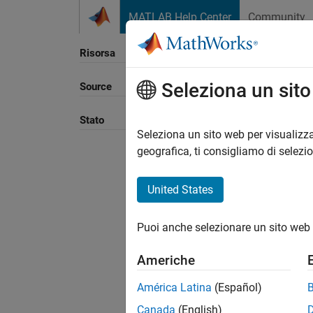
Vai al contenuto
MATLAB Help Center
Community
Risorsa
Seleziona un sit
Source
Ordina
Stato
Seleziona un sito web per visualizza
geografica, ti consigliamo di selezi
United States
Puoi anche selezionare un sito web 
Americhe
América Latina
(Español)
Canada
(English)