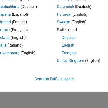
Deutschland
(Deutsch)
Österreich
(Deutsch)
España
(Español)
Portugal
(English)
inland
(English)
Sweden
(English)
rance
(Français)
Switzerland
reland
(English)
Deutsch
talia
(Italiano)
English
Luxembourg
(English)
Français
United Kingdom
(English)
Contatta l’ufficio locale