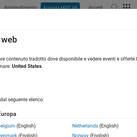
Apprendimento
Accedi
Acquista MATLAB
o web
 per
re contenuto tradotto dove disponibile e vedere eventi e offerte l
onare:
United States
.
dal seguente elenco:
Europa
Belgium
(English)
Netherlands
(English)
Denmark
(English)
Norway
(English)