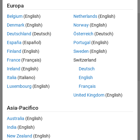
Europa
Belgium
(English)
Netherlands
(English)
Centro di fiducia
Marchi
Informativa sulla privacy
Denmark
(English)
Norway
(English)
Antipirateria
Stato dell'applicazione
Contatti
Deutschland
(Deutsch)
Österreich
(Deutsch)
© 1994-2026 The MathWorks, Inc.
España
(Español)
Portugal
(English)
Finland
(English)
Sweden
(English)
Seleziona u
Italia
France
(Français)
Switzerland
Ireland
(English)
Deutsch
Italia
(Italiano)
English
Luxembourg
(English)
Français
United Kingdom
(English)
Asia-Pacifico
Australia
(English)
India
(English)
New Zealand
(English)