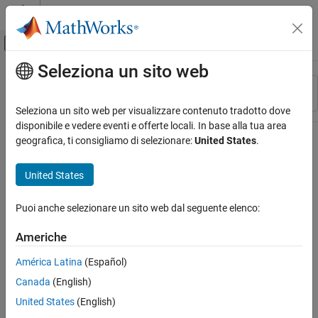
Vai al contenuto
MATLAB Help Center
Attiva/disattiva menu di navigazione off
Seleziona un sito web
Contenuto principale
Risorsa
Ordina per
Source
Seleziona un sito web per visualizzare contenuto tradotto dove
disponibile e vedere eventi e offerte locali. In base alla tua area
Stato
geografica, ti consigliamo di selezionare:
United States
.
United States
Puoi anche selezionare un sito web dal seguente elenco:
Americhe
América Latina
(Español)
Canada
(English)
United States
(English)