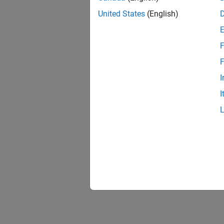
United States
(English)
F
F
I
I