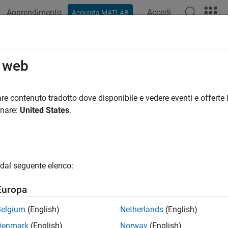
Apprendimento
Accedi
Acquista MATLAB
o web
 per
re contenuto tradotto dove disponibile e vedere eventi e offerte l
onare:
United States
.
dal seguente elenco:
Europa
Belgium
(English)
Netherlands
(English)
Denmark
(English)
Norway
(English)