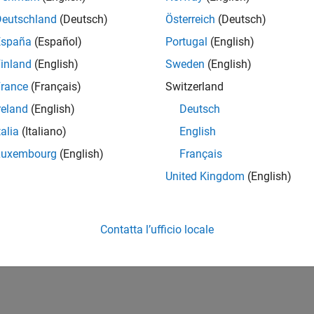
Deutschland
(Deutsch)
Österreich
(Deutsch)
España
(Español)
Portugal
(English)
inland
(English)
Sweden
(English)
rance
(Français)
Switzerland
reland
(English)
Deutsch
talia
(Italiano)
English
Luxembourg
(English)
Français
United Kingdom
(English)
Contatta l’ufficio locale