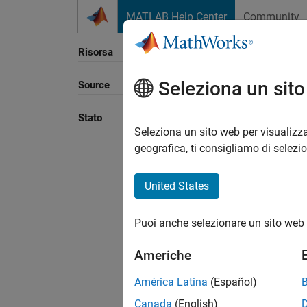
Vai al contenuto
MATLAB Help Center
Community
Risorsa
Seleziona un sit
Source
Ordina
Stato
Seleziona un sito web per visualizza
geografica, ti consigliamo di selezi
United States
Puoi anche selezionare un sito web 
Americhe
América Latina
(Español)
Canada
(English)