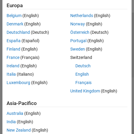
Europa
Belgium
(English)
Netherlands
(English)
Centro di fiducia
Marchi
Informativa sulla privacy
Denmark
(English)
Norway
(English)
Antipirateria
Stato dell'applicazione
Contatti
Deutschland
(Deutsch)
Österreich
(Deutsch)
© 1994-2026 The MathWorks, Inc.
España
(Español)
Portugal
(English)
Finland
(English)
Sweden
(English)
Seleziona u
Italia
France
(Français)
Switzerland
Ireland
(English)
Deutsch
Italia
(Italiano)
English
Luxembourg
(English)
Français
United Kingdom
(English)
Asia-Pacifico
Australia
(English)
India
(English)
New Zealand
(English)