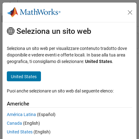
Vai al contenuto
MATLAB Help Center
Attiva/disattiva menu di navigazione off
Seleziona un sito web
Contenuto principale
Risorsa
Ordina per
Source
Seleziona un sito web per visualizzare contenuto tradotto dove
disponibile e vedere eventi e offerte locali. In base alla tua area
Stato
geografica, ti consigliamo di selezionare:
United States
.
United States
Puoi anche selezionare un sito web dal seguente elenco:
Americhe
América Latina
(Español)
Canada
(English)
United States
(English)