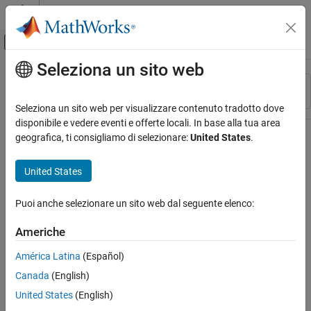
Vai al contenuto
MATLAB Help Center
Attiva/disattiva menu di navigazione off
Seleziona un sito web
Contenuto principale
Risorsa
Ordina per
Source
Seleziona un sito web per visualizzare contenuto tradotto dove
disponibile e vedere eventi e offerte locali. In base alla tua area
Stato
geografica, ti consigliamo di selezionare:
United States
.
United States
Puoi anche selezionare un sito web dal seguente elenco:
Americhe
América Latina
(Español)
Canada
(English)
United States
(English)