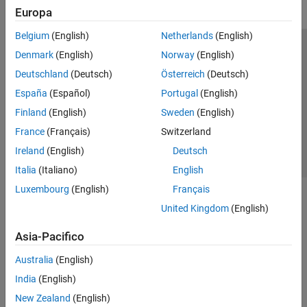
Europa
Belgium
(English)
Netherlands
(English)
Centro di fiducia
Marchi
Informativa sulla privacy
Denmark
(English)
Norway
(English)
Antipirateria
Stato dell'applicazione
Contatti
Deutschland
(Deutsch)
Österreich
(Deutsch)
© 1994-2026 The MathWorks, Inc.
España
(Español)
Portugal
(English)
Finland
(English)
Sweden
(English)
Seleziona u
Italia
France
(Français)
Switzerland
Ireland
(English)
Deutsch
Italia
(Italiano)
English
Luxembourg
(English)
Français
United Kingdom
(English)
Asia-Pacifico
Australia
(English)
India
(English)
New Zealand
(English)