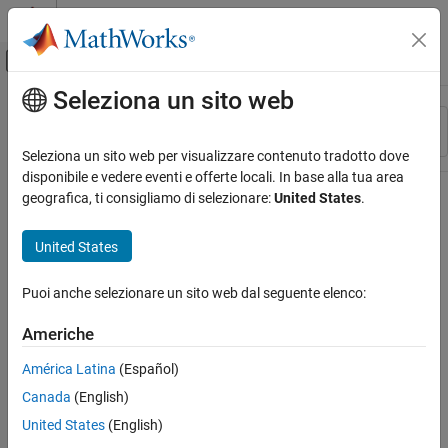
Vai al contenuto
MATLAB Help Center
Attiva/disattiva menu di navigazione off
Seleziona un sito web
Contenuto principale
Risorsa
Ordina per
Source
Seleziona un sito web per visualizzare contenuto tradotto dove
disponibile e vedere eventi e offerte locali. In base alla tua area
Stato
geografica, ti consigliamo di selezionare:
United States
.
United States
Puoi anche selezionare un sito web dal seguente elenco:
Americhe
América Latina
(Español)
Canada
(English)
United States
(English)