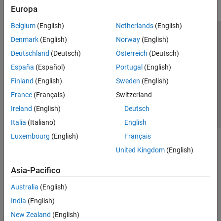
Europa
Belgium
(English)
Netherlands
(English)
Centro di fiducia
Marchi
Informativa sulla privacy
Denmark
(English)
Norway
(English)
Antipirateria
Stato dell'applicazione
Contatti
Deutschland
(Deutsch)
Österreich
(Deutsch)
© 1994-2026 The MathWorks, Inc.
España
(Español)
Portugal
(English)
Finland
(English)
Sweden
(English)
Seleziona u
Italia
France
(Français)
Switzerland
Ireland
(English)
Deutsch
Italia
(Italiano)
English
Luxembourg
(English)
Français
United Kingdom
(English)
Asia-Pacifico
Australia
(English)
India
(English)
New Zealand
(English)