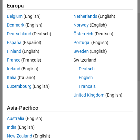
Europa
Belgium
(English)
Netherlands
(English)
Centro di fiducia
Marchi
Informativa sulla privacy
Denmark
(English)
Norway
(English)
Antipirateria
Stato dell'applicazione
Contatti
Deutschland
(Deutsch)
Österreich
(Deutsch)
© 1994-2026 The MathWorks, Inc.
España
(Español)
Portugal
(English)
Finland
(English)
Sweden
(English)
Seleziona u
Italia
France
(Français)
Switzerland
Ireland
(English)
Deutsch
Italia
(Italiano)
English
Luxembourg
(English)
Français
United Kingdom
(English)
Asia-Pacifico
Australia
(English)
India
(English)
New Zealand
(English)