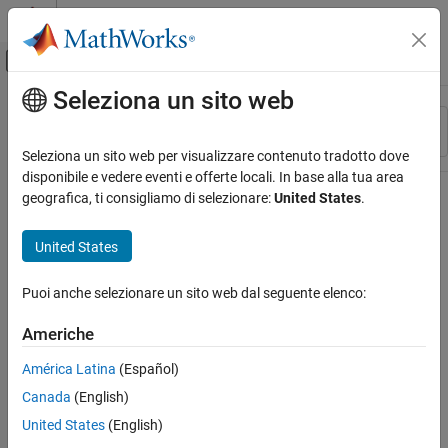
Vai al contenuto
MATLAB Help Center
Attiva/disattiva menu di navigazione off
Seleziona un sito web
Contenuto principale
Risorsa
Ordina per
Source
Seleziona un sito web per visualizzare contenuto tradotto dove
disponibile e vedere eventi e offerte locali. In base alla tua area
Stato
geografica, ti consigliamo di selezionare:
United States
.
United States
Puoi anche selezionare un sito web dal seguente elenco:
Americhe
América Latina
(Español)
Canada
(English)
United States
(English)