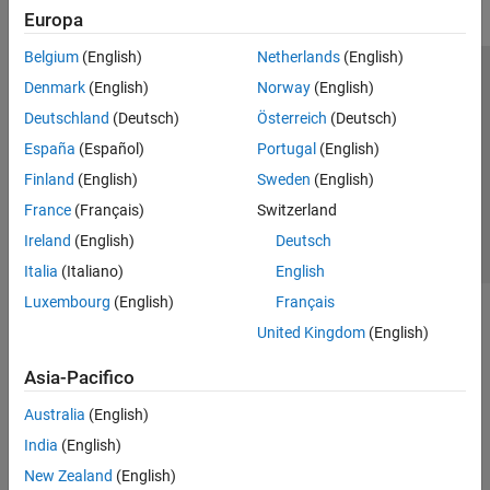
Europa
Belgium
(English)
Netherlands
(English)
Centro di fiducia
Marchi
Informativa sulla privacy
Denmark
(English)
Norway
(English)
Antipirateria
Stato dell'applicazione
Contatti
Deutschland
(Deutsch)
Österreich
(Deutsch)
© 1994-2026 The MathWorks, Inc.
España
(Español)
Portugal
(English)
Finland
(English)
Sweden
(English)
Seleziona u
Italia
France
(Français)
Switzerland
Ireland
(English)
Deutsch
Italia
(Italiano)
English
Luxembourg
(English)
Français
United Kingdom
(English)
Asia-Pacifico
Australia
(English)
India
(English)
New Zealand
(English)