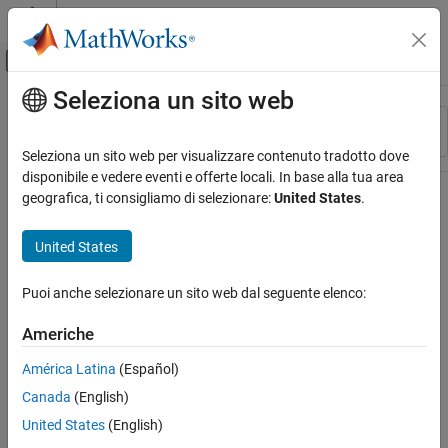
Vai al contenuto
MATLAB Help Center
Attiva/disattiva menu di navigazione off
Seleziona un sito web
Contenuto principale
Risorsa
Ordina per
Source
Seleziona un sito web per visualizzare contenuto tradotto dove
disponibile e vedere eventi e offerte locali. In base alla tua area
Stato
geografica, ti consigliamo di selezionare:
United States
.
United States
Puoi anche selezionare un sito web dal seguente elenco:
Americhe
América Latina
(Español)
Canada
(English)
United States
(English)