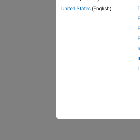
United States
(English)
F
F
I
I