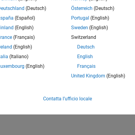
Deutschland
(Deutsch)
Österreich
(Deutsch)
España
(Español)
Portugal
(English)
inland
(English)
Sweden
(English)
rance
(Français)
Switzerland
reland
(English)
Deutsch
talia
(Italiano)
English
Luxembourg
(English)
Français
United Kingdom
(English)
Contatta l’ufficio locale