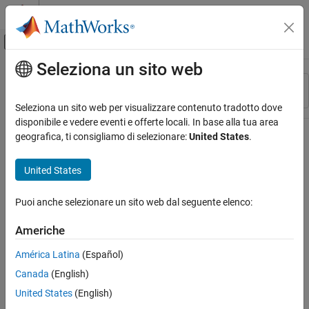
Vai al contenuto
MATLAB Help Center
Attiva/disattiva menu di navigazione off
Seleziona un sito web
Contenuto principale
Risorsa
Ordina per
Source
Seleziona un sito web per visualizzare contenuto tradotto dove
disponibile e vedere eventi e offerte locali. In base alla tua area
Stato
geografica, ti consigliamo di selezionare:
United States
.
United States
Puoi anche selezionare un sito web dal seguente elenco:
Americhe
América Latina
(Español)
Canada
(English)
United States
(English)