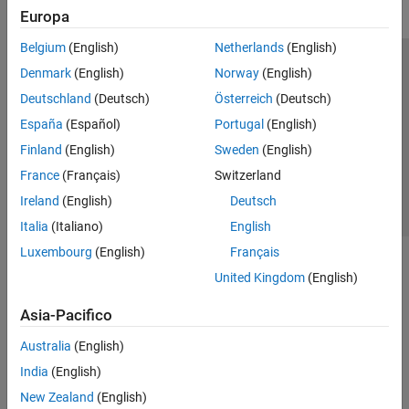
Europa
Belgium
(English)
Netherlands
(English)
Centro di fiducia
Marchi
Informativa sulla privacy
Denmark
(English)
Norway
(English)
Antipirateria
Stato dell'applicazione
Contatti
Deutschland
(Deutsch)
Österreich
(Deutsch)
© 1994-2026 The MathWorks, Inc.
España
(Español)
Portugal
(English)
Finland
(English)
Sweden
(English)
Seleziona u
Italia
France
(Français)
Switzerland
Ireland
(English)
Deutsch
Italia
(Italiano)
English
Luxembourg
(English)
Français
United Kingdom
(English)
Asia-Pacifico
Australia
(English)
India
(English)
New Zealand
(English)