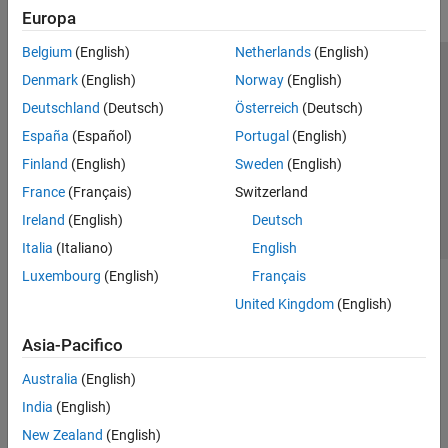
Europa
Belgium
(English)
Netherlands
(English)
Centro di fiducia
Marchi
Informativa sulla privacy
Denmark
(English)
Norway
(English)
Antipirateria
Stato dell'applicazione
Contatti
Deutschland
(Deutsch)
Österreich
(Deutsch)
© 1994-2026 The MathWorks, Inc.
España
(Español)
Portugal
(English)
Finland
(English)
Sweden
(English)
Seleziona u
Italia
France
(Français)
Switzerland
Ireland
(English)
Deutsch
Italia
(Italiano)
English
Luxembourg
(English)
Français
United Kingdom
(English)
Asia-Pacifico
Australia
(English)
India
(English)
New Zealand
(English)