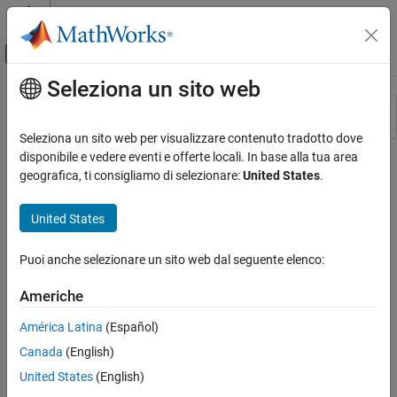
Vai al contenuto
MATLAB Help Center
Attiva/disattiva menu di navigazione off
Seleziona un sito web
Contenuto principale
Risorsa
Ordina per
Source
Seleziona un sito web per visualizzare contenuto tradotto dove
disponibile e vedere eventi e offerte locali. In base alla tua area
Stato
geografica, ti consigliamo di selezionare:
United States
.
United States
Puoi anche selezionare un sito web dal seguente elenco:
Americhe
América Latina
(Español)
Canada
(English)
United States
(English)