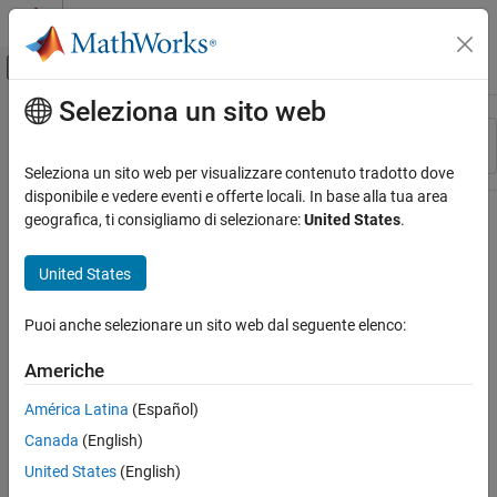
Vai al contenuto
MATLAB Help Center
Attiva/disattiva menu di navigazione off
Seleziona un sito web
Contenuto principale
Risorsa
Ordina per
Source
Seleziona un sito web per visualizzare contenuto tradotto dove
disponibile e vedere eventi e offerte locali. In base alla tua area
Stato
geografica, ti consigliamo di selezionare:
United States
.
United States
Puoi anche selezionare un sito web dal seguente elenco:
Americhe
América Latina
(Español)
Canada
(English)
United States
(English)