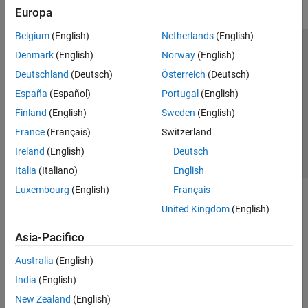
Europa
Belgium
(English)
Netherlands
(English)
Centro di fiducia
Marchi
Informativa sulla privacy
Denmark
(English)
Norway
(English)
Antipirateria
Stato dell'applicazione
Contatti
Deutschland
(Deutsch)
Österreich
(Deutsch)
© 1994-2026 The MathWorks, Inc.
España
(Español)
Portugal
(English)
Finland
(English)
Sweden
(English)
Seleziona u
Italia
France
(Français)
Switzerland
Ireland
(English)
Deutsch
Italia
(Italiano)
English
Luxembourg
(English)
Français
United Kingdom
(English)
Asia-Pacifico
Australia
(English)
India
(English)
New Zealand
(English)