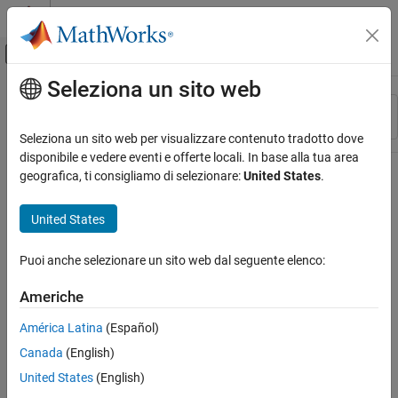
Vai al contenuto
MATLAB Help Center
Attiva/disattiva menu di navigazione off
Seleziona un sito web
Contenuto principale
Risorsa
Ordina per
Source
Seleziona un sito web per visualizzare contenuto tradotto dove
disponibile e vedere eventi e offerte locali. In base alla tua area
Stato
geografica, ti consigliamo di selezionare:
United States
.
United States
Puoi anche selezionare un sito web dal seguente elenco:
Americhe
América Latina
(Español)
Canada
(English)
United States
(English)