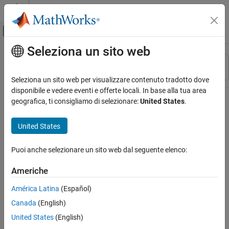
Vai al contenuto
MATLAB Help Center
Attiva/disattiva menu di navigazione off
Seleziona un sito web
Contenuto principale
Risorsa
Ordina per
Source
Seleziona un sito web per visualizzare contenuto tradotto dove
disponibile e vedere eventi e offerte locali. In base alla tua area
Stato
geografica, ti consigliamo di selezionare:
United States
.
United States
Puoi anche selezionare un sito web dal seguente elenco:
Americhe
América Latina
(Español)
Canada
(English)
United States
(English)