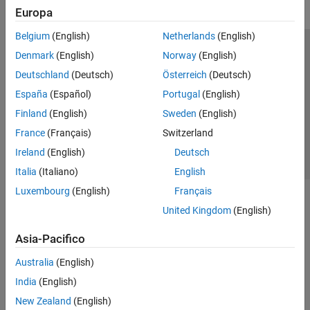
Europa
Belgium
(English)
Netherlands
(English)
Centro di fiducia
Marchi
Informativa sulla privacy
Denmark
(English)
Norway
(English)
Antipirateria
Stato dell'applicazione
Contatti
Deutschland
(Deutsch)
Österreich
(Deutsch)
© 1994-2026 The MathWorks, Inc.
España
(Español)
Portugal
(English)
Finland
(English)
Sweden
(English)
Seleziona u
Italia
France
(Français)
Switzerland
Ireland
(English)
Deutsch
Italia
(Italiano)
English
Luxembourg
(English)
Français
United Kingdom
(English)
Asia-Pacifico
Australia
(English)
India
(English)
New Zealand
(English)