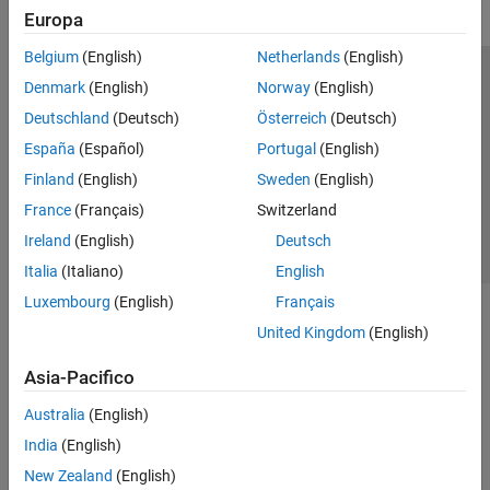
Europa
Belgium
(English)
Netherlands
(English)
Centro di fiducia
Marchi
Informativa sulla privacy
Denmark
(English)
Norway
(English)
Antipirateria
Stato dell'applicazione
Contatti
Deutschland
(Deutsch)
Österreich
(Deutsch)
© 1994-2026 The MathWorks, Inc.
España
(Español)
Portugal
(English)
Finland
(English)
Sweden
(English)
Seleziona u
Italia
France
(Français)
Switzerland
Ireland
(English)
Deutsch
Italia
(Italiano)
English
Luxembourg
(English)
Français
United Kingdom
(English)
Asia-Pacifico
Australia
(English)
India
(English)
New Zealand
(English)