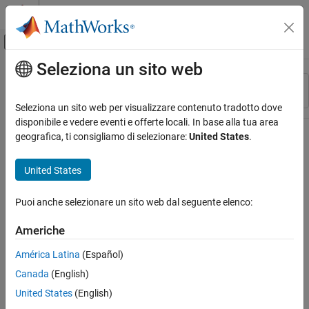
Vai al contenuto
MATLAB Help Center
Attiva/disattiva menu di navigazione off
Seleziona un sito web
Contenuto principale
Risorsa
Ordina per
Source
Seleziona un sito web per visualizzare contenuto tradotto dove
disponibile e vedere eventi e offerte locali. In base alla tua area
Stato
geografica, ti consigliamo di selezionare:
United States
.
United States
Puoi anche selezionare un sito web dal seguente elenco:
Americhe
América Latina
(Español)
Canada
(English)
United States
(English)