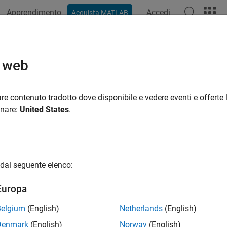
Apprendimento
Accedi
Acquista MATLAB
o web
 per
re contenuto tradotto dove disponibile e vedere eventi e offerte l
onare:
United States
.
dal seguente elenco:
Europa
Belgium
(English)
Netherlands
(English)
Denmark
(English)
Norway
(English)