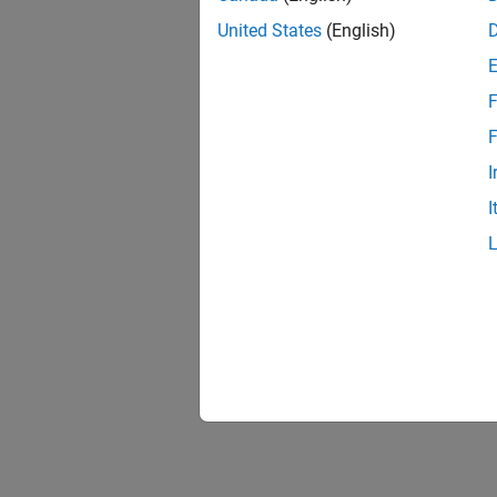
United States
(English)
F
F
I
I