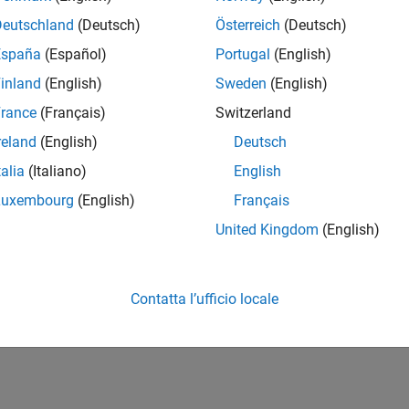
Deutschland
(Deutsch)
Österreich
(Deutsch)
España
(Español)
Portugal
(English)
inland
(English)
Sweden
(English)
rance
(Français)
Switzerland
reland
(English)
Deutsch
talia
(Italiano)
English
Luxembourg
(English)
Français
United Kingdom
(English)
Contatta l’ufficio locale