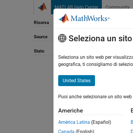
Vai al contenuto
MATLAB Help Center
Community
Risorsa
Seleziona un sit
Source
Ordina
Stato
Seleziona un sito web per visualizza
geografica, ti consigliamo di selezi
United States
Puoi anche selezionare un sito web 
Americhe
América Latina
(Español)
Canada
(English)