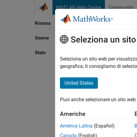
Vai al contenuto
MATLAB Help Center
Community
Risorsa
Seleziona un sit
Source
Ordina
Stato
Seleziona un sito web per visualizza
geografica, ti consigliamo di selezi
United States
Puoi anche selezionare un sito web 
Americhe
América Latina
(Español)
Canada
(English)