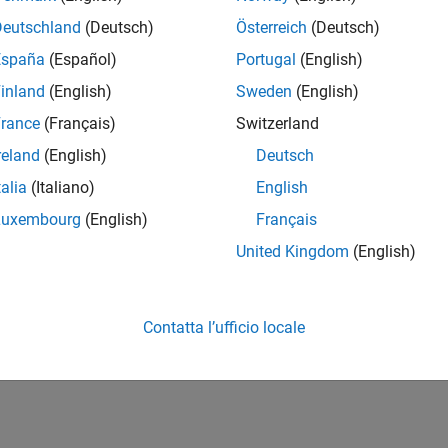
Deutschland
(Deutsch)
Österreich
(Deutsch)
España
(Español)
Portugal
(English)
inland
(English)
Sweden
(English)
rance
(Français)
Switzerland
reland
(English)
Deutsch
talia
(Italiano)
English
Luxembourg
(English)
Français
United Kingdom
(English)
Contatta l’ufficio locale