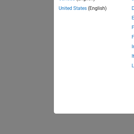
United States
(English)
F
F
I
I