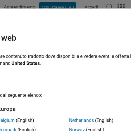
Apprendimento
Accedi
Acquista MATLAB
o web
 per
re contenuto tradotto dove disponibile e vedere eventi e offerte l
onare:
United States
.
dal seguente elenco:
Europa
Belgium
(English)
Netherlands
(English)
Denmark
(English)
Norway
(English)