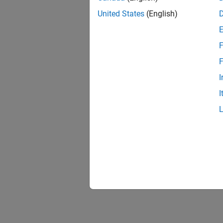
United States
(English)
F
F
I
I