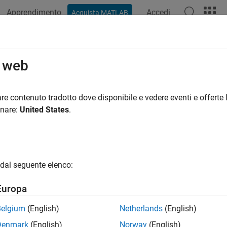
Apprendimento
Accedi
Acquista MATLAB
o web
 per
re contenuto tradotto dove disponibile e vedere eventi e offerte l
onare:
United States
.
dal seguente elenco:
Europa
Belgium
(English)
Netherlands
(English)
Denmark
(English)
Norway
(English)