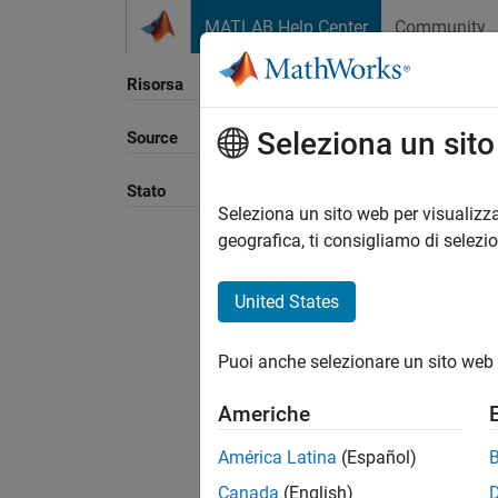
Vai al contenuto
MATLAB Help Center
Community
Risorsa
Seleziona un sit
Source
Ordina
Stato
Seleziona un sito web per visualizza
geografica, ti consigliamo di selezi
United States
Puoi anche selezionare un sito web 
Americhe
América Latina
(Español)
Canada
(English)