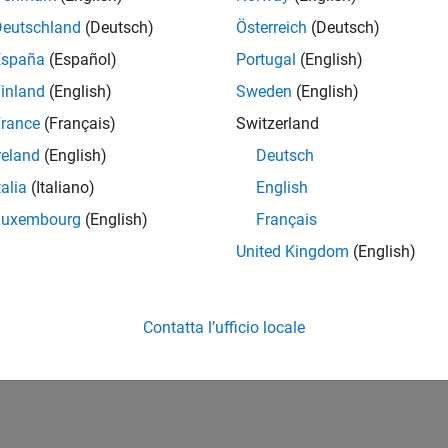
Deutschland
(Deutsch)
Österreich
(Deutsch)
España
(Español)
Portugal
(English)
inland
(English)
Sweden
(English)
rance
(Français)
Switzerland
reland
(English)
Deutsch
talia
(Italiano)
English
Luxembourg
(English)
Français
United Kingdom
(English)
Contatta l’ufficio locale