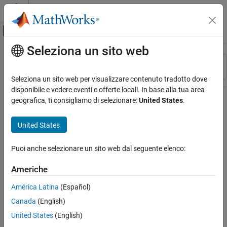
Vai al contenuto
MATLAB Help Center
Attiva/disattiva menu di navigazione off
Seleziona un sito web
Contenuto principale
Risorsa
Ordina per
Source
Seleziona un sito web per visualizzare contenuto tradotto dove
disponibile e vedere eventi e offerte locali. In base alla tua area
Stato
geografica, ti consigliamo di selezionare:
United States
.
United States
Puoi anche selezionare un sito web dal seguente elenco:
Americhe
América Latina
(Español)
Canada
(English)
United States
(English)