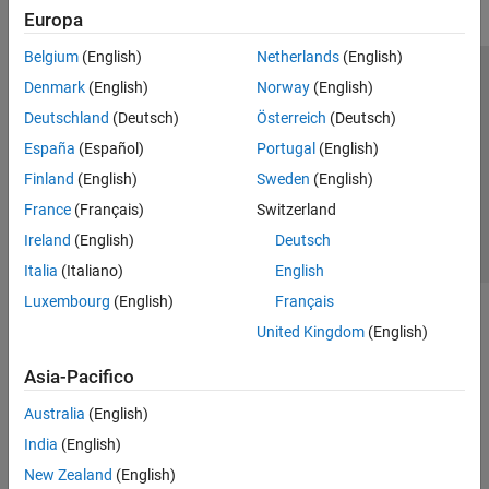
Europa
Belgium
(English)
Netherlands
(English)
Centro di fiducia
Marchi
Informativa sulla privacy
Denmark
(English)
Norway
(English)
Antipirateria
Stato dell'applicazione
Contatti
Deutschland
(Deutsch)
Österreich
(Deutsch)
© 1994-2026 The MathWorks, Inc.
España
(Español)
Portugal
(English)
Finland
(English)
Sweden
(English)
Seleziona u
Italia
France
(Français)
Switzerland
Ireland
(English)
Deutsch
Italia
(Italiano)
English
Luxembourg
(English)
Français
United Kingdom
(English)
Asia-Pacifico
Australia
(English)
India
(English)
New Zealand
(English)