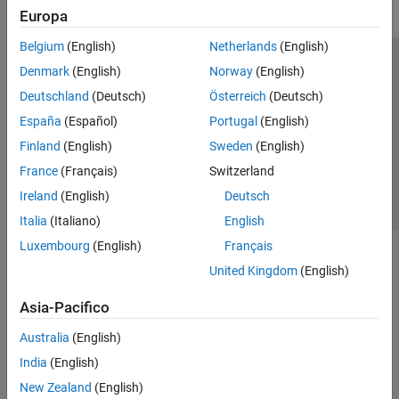
Europa
Belgium
(English)
Netherlands
(English)
Centro di fiducia
Marchi
Informativa sulla privacy
Denmark
(English)
Norway
(English)
Antipirateria
Stato dell'applicazione
Contatti
Deutschland
(Deutsch)
Österreich
(Deutsch)
© 1994-2026 The MathWorks, Inc.
España
(Español)
Portugal
(English)
Finland
(English)
Sweden
(English)
Seleziona u
Italia
France
(Français)
Switzerland
Ireland
(English)
Deutsch
Italia
(Italiano)
English
Luxembourg
(English)
Français
United Kingdom
(English)
Asia-Pacifico
Australia
(English)
India
(English)
New Zealand
(English)