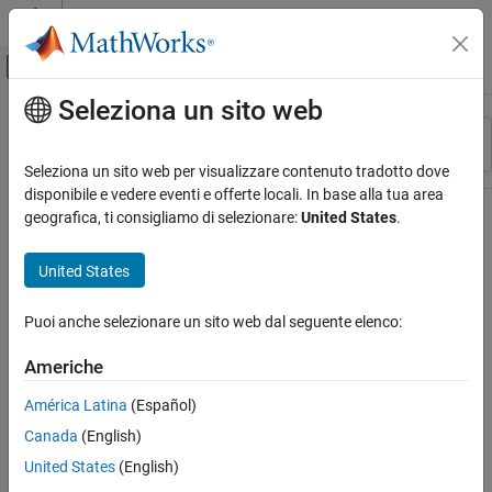
Vai al contenuto
MATLAB Help Center
Attiva/disattiva menu di navigazione off
Seleziona un sito web
Contenuto principale
Risorsa
Ordina per
Source
Seleziona un sito web per visualizzare contenuto tradotto dove
disponibile e vedere eventi e offerte locali. In base alla tua area
Stato
geografica, ti consigliamo di selezionare:
United States
.
United States
Puoi anche selezionare un sito web dal seguente elenco:
Americhe
América Latina
(Español)
Canada
(English)
United States
(English)