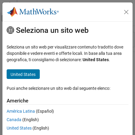
Vai al contenuto
MATLAB Help Center
Attiva/disattiva menu di navigazione off
Seleziona un sito web
Contenuto principale
Risorsa
Ordina per
Source
Seleziona un sito web per visualizzare contenuto tradotto dove
disponibile e vedere eventi e offerte locali. In base alla tua area
Stato
geografica, ti consigliamo di selezionare:
United States
.
United States
Puoi anche selezionare un sito web dal seguente elenco:
Americhe
América Latina
(Español)
Canada
(English)
United States
(English)