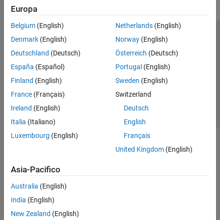
Europa
Belgium
(English)
Netherlands
(English)
Centro di fiducia
Marchi
Informativa sulla privacy
Denmark
(English)
Norway
(English)
Antipirateria
Stato dell'applicazione
Contatti
Deutschland
(Deutsch)
Österreich
(Deutsch)
© 1994-2026 The MathWorks, Inc.
España
(Español)
Portugal
(English)
Finland
(English)
Sweden
(English)
Seleziona u
Italia
France
(Français)
Switzerland
Ireland
(English)
Deutsch
Italia
(Italiano)
English
Luxembourg
(English)
Français
United Kingdom
(English)
Asia-Pacifico
Australia
(English)
India
(English)
New Zealand
(English)