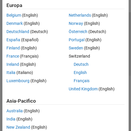
Europa
Belgium
(English)
Netherlands
(English)
Centro di fiducia
Marchi
Informativa sulla privacy
Denmark
(English)
Norway
(English)
Antipirateria
Stato dell'applicazione
Contatti
Deutschland
(Deutsch)
Österreich
(Deutsch)
© 1994-2026 The MathWorks, Inc.
España
(Español)
Portugal
(English)
Finland
(English)
Sweden
(English)
Seleziona u
Italia
France
(Français)
Switzerland
Ireland
(English)
Deutsch
Italia
(Italiano)
English
Luxembourg
(English)
Français
United Kingdom
(English)
Asia-Pacifico
Australia
(English)
India
(English)
New Zealand
(English)