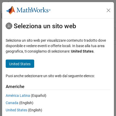
Vai al contenuto
MATLAB Help Center
Attiva/disattiva menu di navigazione off
Seleziona un sito web
Contenuto principale
Risorsa
Ordina per
Source
Seleziona un sito web per visualizzare contenuto tradotto dove
disponibile e vedere eventi e offerte locali. In base alla tua area
Stato
geografica, ti consigliamo di selezionare:
United States
.
United States
Puoi anche selezionare un sito web dal seguente elenco:
Americhe
América Latina
(Español)
Canada
(English)
United States
(English)