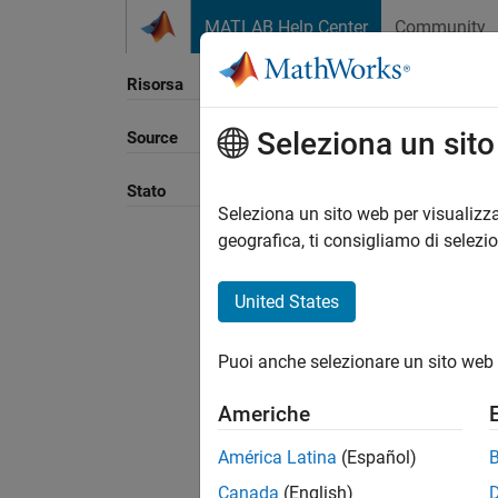
Vai al contenuto
MATLAB Help Center
Community
Risorsa
Seleziona un sit
Source
Ordina
Stato
Seleziona un sito web per visualizza
geografica, ti consigliamo di selezi
United States
Puoi anche selezionare un sito web 
Americhe
América Latina
(Español)
Canada
(English)