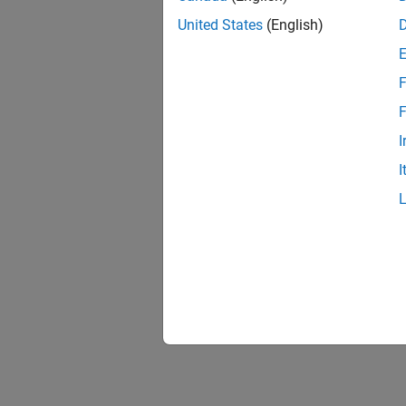
United States
(English)
F
F
I
I