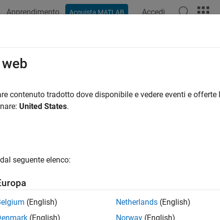
Apprendimento
Accedi
Acquista MATLAB
o web
 per
re contenuto tradotto dove disponibile e vedere eventi e offerte l
onare:
United States
.
dal seguente elenco:
Europa
Belgium
(English)
Netherlands
(English)
Denmark
(English)
Norway
(English)