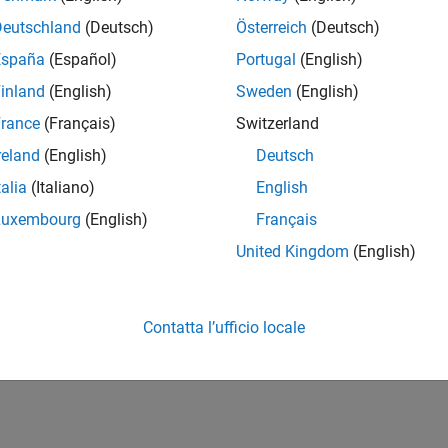
Deutschland
(Deutsch)
Österreich
(Deutsch)
España
(Español)
Portugal
(English)
inland
(English)
Sweden
(English)
rance
(Français)
Switzerland
reland
(English)
Deutsch
talia
(Italiano)
English
Luxembourg
(English)
Français
United Kingdom
(English)
Contatta l’ufficio locale