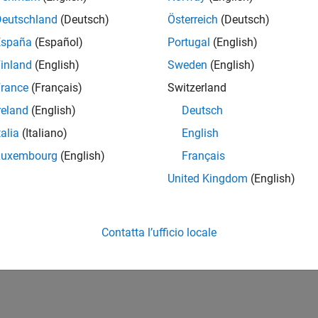
Deutschland
(Deutsch)
Österreich
(Deutsch)
España
(Español)
Portugal
(English)
inland
(English)
Sweden
(English)
rance
(Français)
Switzerland
reland
(English)
Deutsch
talia
(Italiano)
English
Luxembourg
(English)
Français
United Kingdom
(English)
Contatta l’ufficio locale