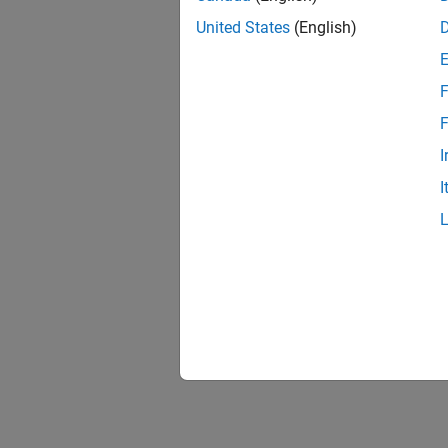
United States
(English)
F
F
I
I