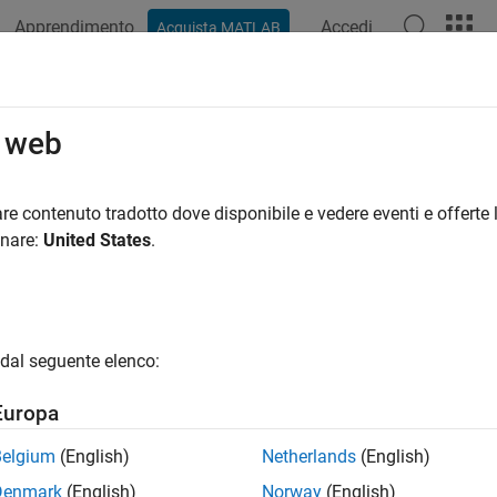
Apprendimento
Accedi
Acquista MATLAB
o web
 per
re contenuto tradotto dove disponibile e vedere eventi e offerte l
onare:
United States
.
dal seguente elenco:
Europa
Belgium
(English)
Netherlands
(English)
Denmark
(English)
Norway
(English)