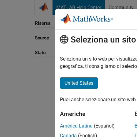
Vai al contenuto
MATLAB Help Center
Community
Risorsa
Seleziona un sit
Source
Ordina
Stato
Seleziona un sito web per visualizza
geografica, ti consigliamo di selezi
United States
Puoi anche selezionare un sito web 
Americhe
América Latina
(Español)
Canada
(English)