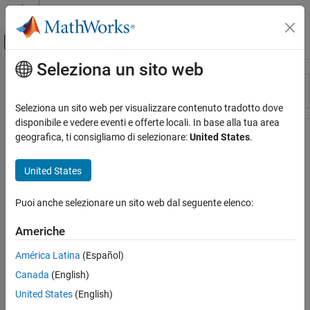
Vai al contenuto
MATLAB Help Center
Attiva/disattiva menu di navigazione off
Seleziona un sito web
Contenuto principale
Risorsa
Ordina per
Source
Seleziona un sito web per visualizzare contenuto tradotto dove
disponibile e vedere eventi e offerte locali. In base alla tua area
Stato
geografica, ti consigliamo di selezionare:
United States
.
United States
Puoi anche selezionare un sito web dal seguente elenco:
Americhe
América Latina
(Español)
Canada
(English)
United States
(English)