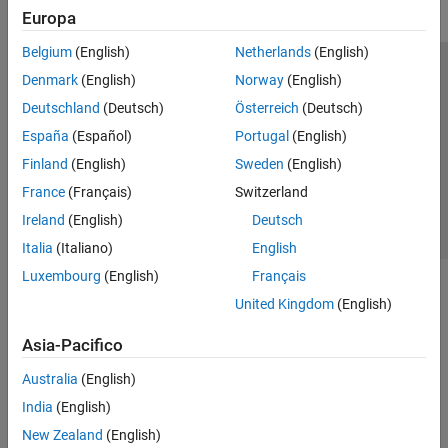
Europa
Belgium
(English)
Netherlands
(English)
Centro di fiducia
Marchi
Informativa sulla privacy
Denmark
(English)
Norway
(English)
Antipirateria
Stato dell'applicazione
Contatti
Deutschland
(Deutsch)
Österreich
(Deutsch)
© 1994-2026 The MathWorks, Inc.
España
(Español)
Portugal
(English)
Finland
(English)
Sweden
(English)
Seleziona u
Italia
France
(Français)
Switzerland
Ireland
(English)
Deutsch
Italia
(Italiano)
English
Luxembourg
(English)
Français
United Kingdom
(English)
Asia-Pacifico
Australia
(English)
India
(English)
New Zealand
(English)