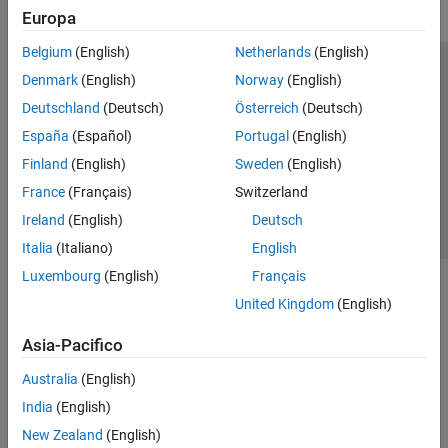
Europa
Belgium
(English)
Netherlands
(English)
Centro di fiducia
Marchi
Informativa sulla privacy
Denmark
(English)
Norway
(English)
Antipirateria
Stato dell'applicazione
Contatti
Deutschland
(Deutsch)
Österreich
(Deutsch)
© 1994-2026 The MathWorks, Inc.
España
(Español)
Portugal
(English)
Finland
(English)
Sweden
(English)
Seleziona u
Italia
France
(Français)
Switzerland
Ireland
(English)
Deutsch
Italia
(Italiano)
English
Luxembourg
(English)
Français
United Kingdom
(English)
Asia-Pacifico
Australia
(English)
India
(English)
New Zealand
(English)