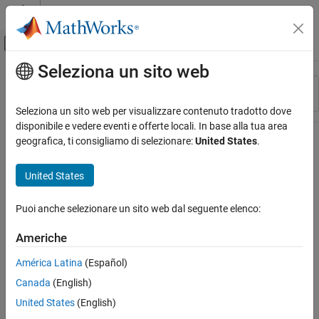
Vai al contenuto
MATLAB Help Center
Attiva/disattiva menu di navigazione off
Seleziona un sito web
Contenuto principale
Risorsa
Ordina per
Source
Seleziona un sito web per visualizzare contenuto tradotto dove
disponibile e vedere eventi e offerte locali. In base alla tua area
Stato
geografica, ti consigliamo di selezionare:
United States
.
United States
Puoi anche selezionare un sito web dal seguente elenco:
Americhe
América Latina
(Español)
Canada
(English)
United States
(English)