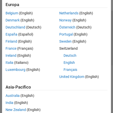
Europa
Belgium
(English)
Netherlands
(English)
Centro di fiducia
Marchi
Informativa sulla privacy
Denmark
(English)
Norway
(English)
Antipirateria
Stato dell'applicazione
Contatti
Deutschland
(Deutsch)
Österreich
(Deutsch)
© 1994-2026 The MathWorks, Inc.
España
(Español)
Portugal
(English)
Finland
(English)
Sweden
(English)
Seleziona u
Italia
France
(Français)
Switzerland
Ireland
(English)
Deutsch
Italia
(Italiano)
English
Luxembourg
(English)
Français
United Kingdom
(English)
Asia-Pacifico
Australia
(English)
India
(English)
New Zealand
(English)