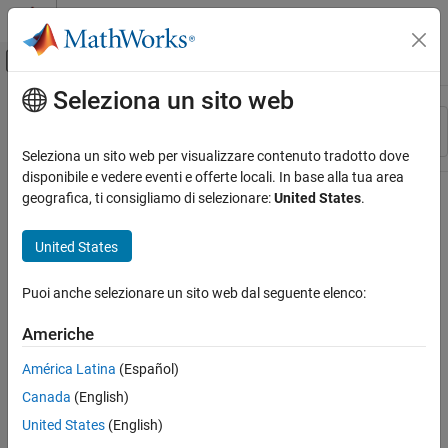
Vai al contenuto
MATLAB Help Center
Attiva/disattiva menu di navigazione off
Seleziona un sito web
Contenuto principale
Risorsa
Ordina per
Source
Seleziona un sito web per visualizzare contenuto tradotto dove
disponibile e vedere eventi e offerte locali. In base alla tua area
Stato
geografica, ti consigliamo di selezionare:
United States
.
United States
Puoi anche selezionare un sito web dal seguente elenco:
Americhe
América Latina
(Español)
Canada
(English)
United States
(English)