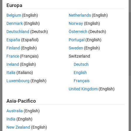
Europa
Belgium
(English)
Netherlands
(English)
Centro di fiducia
Marchi
Informativa sulla privacy
Denmark
(English)
Norway
(English)
Antipirateria
Stato dell'applicazione
Contatti
Deutschland
(Deutsch)
Österreich
(Deutsch)
© 1994-2026 The MathWorks, Inc.
España
(Español)
Portugal
(English)
Finland
(English)
Sweden
(English)
Seleziona u
Italia
France
(Français)
Switzerland
Ireland
(English)
Deutsch
Italia
(Italiano)
English
Luxembourg
(English)
Français
United Kingdom
(English)
Asia-Pacifico
Australia
(English)
India
(English)
New Zealand
(English)