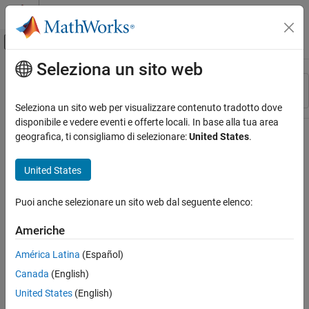
Vai al contenuto
MATLAB Help Center
Attiva/disattiva menu di navigazione off
Seleziona un sito web
Contenuto principale
Risorsa
Ordina per
Source
Seleziona un sito web per visualizzare contenuto tradotto dove
disponibile e vedere eventi e offerte locali. In base alla tua area
Stato
geografica, ti consigliamo di selezionare:
United States
.
United States
Puoi anche selezionare un sito web dal seguente elenco:
Americhe
América Latina
(Español)
Canada
(English)
United States
(English)